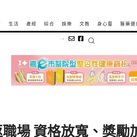
方
生活
產經
綜合
娛樂
文教
身心𩆜
醫藥健
率近6成
職場 資格放寬、獎勵加