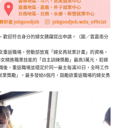
，歡迎符合身分的婦女踴躍提出申請。（圖／雲嘉南分
女重返職場，勞動部放寬「婦女再就業計畫」的資格，
婦女精進職業技能的「自主訓練獎勵」最高3萬元，若婦
職後，重返職場並穩定於同一雇主每滿30日，全時工作
就業獎勵」，最多發給6個月，鼓勵欲重返職場的婦女勇