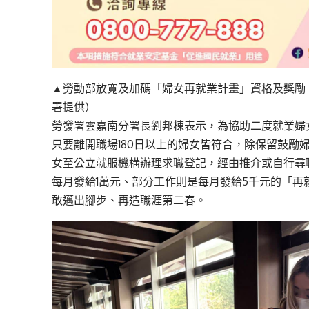
▲勞動部放寬及加碼「婦女再就業計畫」資格及獎勵
署提供）
勞發署雲嘉南分署長劉邦棟表示，為協助二度就業婦
只要離開職場180日以上的婦女皆符合，除保留鼓勵
女至公立就服機構辦理求職登記，經由推介或自行尋
每月發給1萬元、部分工作則是每月發給5千元的「再
敢邁出腳步、再造職涯第二春。