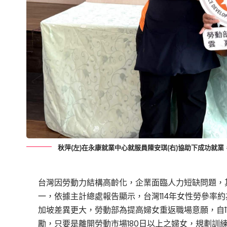
秋萍(左)在永康就業中心就服員陳安琪(右)協助下成功就
台灣因勞動力結構高齡化，企業面臨人力短缺問題，
一，依據主計總處報告顯示，台灣114年女性勞參率約
加坡差異更大，勞動部為提高婦女重返職場意願，自1
勵，只要是離開勞動市場180日以上之婦女，規劃訓