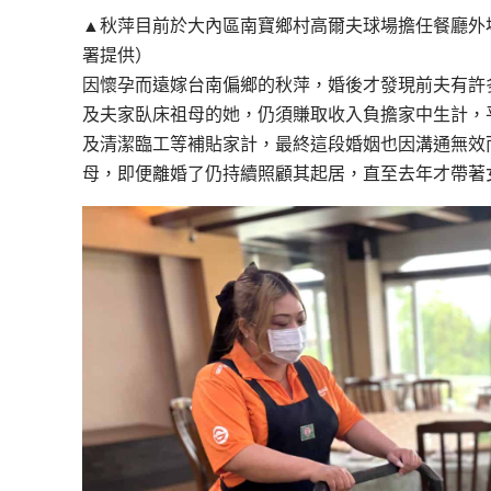
▲秋萍目前於大內區南寶鄉村高爾夫球場擔任餐廳外
署提供）
因懷孕而遠嫁台南偏鄉的秋萍，婚後才發現前夫有許
及夫家臥床祖母的她，仍須賺取收入負擔家中生計，
及清潔臨工等補貼家計，最終這段婚姻也因溝通無效
母，即便離婚了仍持續照顧其起居，直至去年才帶著