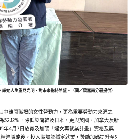
業，讓她人生重見光明、對未來抱持希望。（圖／雲嘉南分署提供）
其中離開職場的女性勞動力，更為重要勞動力來源之
為52.12%，除低於南韓及日本，更與英國、加拿大及新
15年4月7日放寬及加碼「婦女再就業計畫」資格及獎
練精進職能後，投入職場並穩定就業，獎勵加碼提升至9