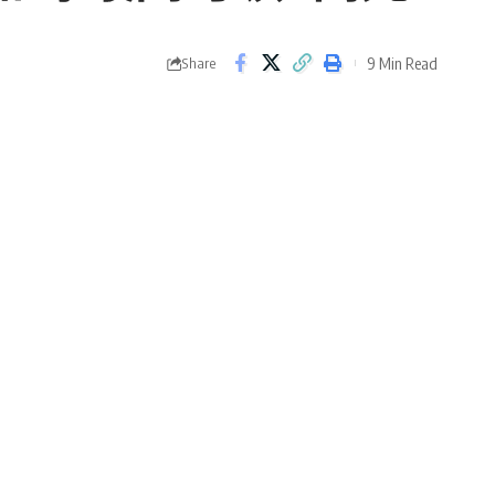
9 Min Read
Share