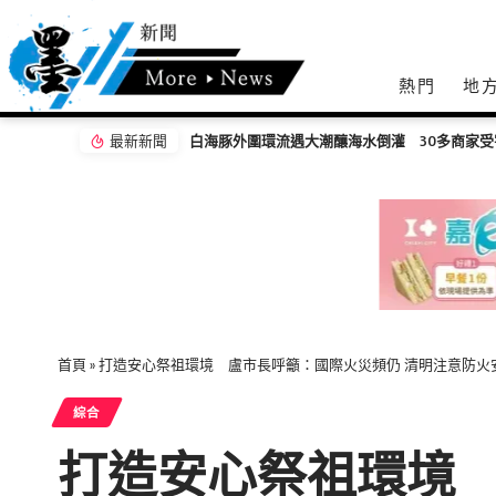
熱門
地
最新新聞
網友相約摩鐵愛愛因戴不戴套爭執女遭毆打 羅
首頁
»
打造安心祭祖環境 盧市長呼籲：國際火災頻仍 清明注意防火
綜合
打造安心祭祖環境 