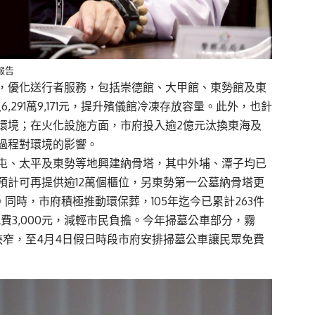
報告
，優化送行者服務，包括崇德館、大甲館、東勢館及東
,291萬9,171元，提升殯儀館冷凍存放容量。此外，也針
環境；在火化設施方面，市府投入逾2億元汰換東海及
過程對環境的影響。
屯、太平及東勢等地興建納骨塔，其中外埔、潭子均已
預計可再提供逾12萬個櫃位，另東勢第一公墓納骨塔更
。同時，市府積極推動環保葬，105年迄今已累計263件
葬規費3,000元，減輕市民負擔。今年掃墓公車部分，霧
狹窄，至4月4日假日時段市府安排掃墓公車讓民眾免費