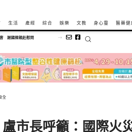
方
生活
產經
綜合
娛樂
文教
身心𩆜
醫藥健
警意外查獲改造手槍送辦
安全
盧市長呼籲：國際火災