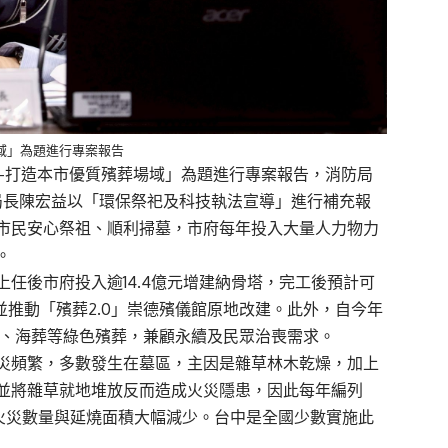
域」為題進行專案報告
–打造本市優質殯葬場域」為題進行專案報告，消防局
局長陳宏益以「環保祭祀及科技執法宣導」進行補充報
市民安心祭祖、順利掃墓，市府每年投入大量人力物力
。
任後市府投入逾14.4億元增建納骨塔，完工後預計可
並推動「殯葬2.0」崇德殯儀館原地改建。此外，自今年
保葬、海葬等綠色殯葬，兼顧永續及民眾治喪需求。
災頻繁，多數發生在墓區，主因是雜草林木乾燥，加上
並將雜草就地堆放反而造成火災隱患，因此每年編列
，火災數量與延燒面積大幅減少。台中是全國少數實施此