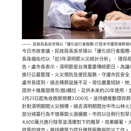
民政局長吳世瑋以「優化送行者服務–打造本市優質殯葬場
今日市政會議，民政局長吳世瑋以「優化送行者服務
長孫福佑也以「近3年清明節火災統計分析」、環保
告。盧市長表示，清明節是台灣重要傳統節日，為讓
進行公墓整理、火災預防及便民服務，守護市民安全
盧市長提到，過去殯葬設施不足，塔位嚴重短缺，她上
提供十幾萬個骨灰(骸)櫃位，足供未來約20年使用，
2月23日起免收樹葬規費3,000元，並持續推動環
針對清明期間火災頻傳，過去清明期間台中市山林火
部分掃墓行為不慎導致火源擴散。市府以往例行割草
4,600萬元進行除草並清運割下的雜草，效果顯著
政策的城市，將持續努力提升殯葬服務與防災工作。