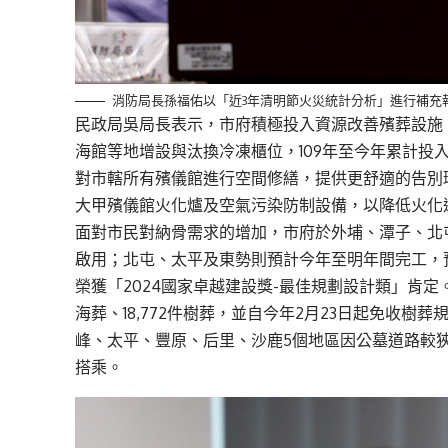
消防局長孫福佑以「近3年清明節火災統計分析」進行補充
民政局吳局長表示，市府積極投入資源改善殯葬設施
海館等地增設與汰換冷凍櫃位，109年至今年累計投入6
對市轄所有殯儀館進行空間修繕，提供更舒適的告別
大甲殯儀館火化爐及空氣污染防制設備，以降低火化
面對市民對納骨需求的增加，市府於外埔、潭子、北
啟用；北屯、太平及東勢則預計今年至明年間完工，
榮獲「2024國家卓越建設獎-最佳規劃設計類」肯定
海葬、18,772件樹葬，並自今年2月23日起免收樹
峰、太平、豐原、后里、沙鹿5個地區因公墓道路較
搭乘。