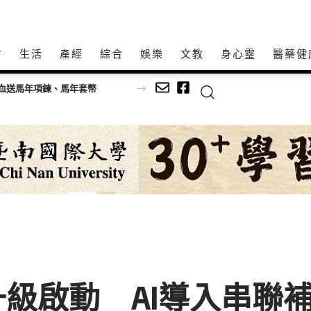
方
生活
產經
綜合
娛樂
文教
身心𩆜
醫藥健
血送馬年項鍊、馬年套幣
級啟動 AI導入串聯