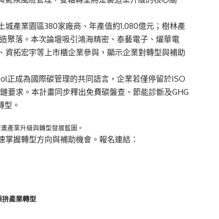
土城產業園區
380
家廠商、年產值約
1,080
億元；樹林產
造聚落。本次論壇吸引鴻海精密、泰藝電子、燿華電
、資拓宏宇等上市櫃企業參與
，顯示企業對轉型與補助
ol
正成為國際碳管理的共同語言，企業若僅停留於
ISO
應鏈要求。本計畫同步釋出免費碳盤查、節能診斷及
GHG
轉型。
擘畫產業升級與轉型發展藍圖。
速掌握轉型方向與補助機會。報名連結：
源拚產業轉型