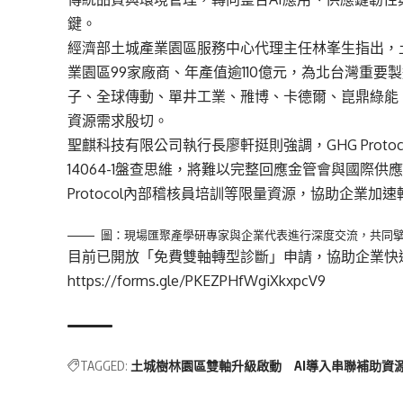
鍵。
經濟部土城產業園區服務中心代理主任林峯生指出
，
業園區
99
家廠商、年產值逾
110
億元，為北台灣重要製
子、
全球傳動、單井工業、雃博、卡德爾、崑鼎綠能
資源需求殷切。
聖麒科技有限公司執行長廖軒挺
則強調，
GHG Protoc
14064-1
盤查思維，將難以完整回應金管會與國際供
Protocol
內部稽核員培訓等限量資源，協助企業加速
圖：現場匯聚產學研專家與企業代表進行深度交流，共同
目前已開放「免費雙軸轉型診斷」申請
，協助企業快
https://forms.gle/PKEZPHfWgiXkxpcV9
TAGGED:
土城樹林園區雙軸升級啟動 AI導入串聯補助資