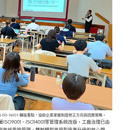
SO-14001-轉版重點，協助企業掌握制度修正方向與因應策略。
著
ISO9001
、
ISO14001
等管理系統改版，工廠治理已由
與氣候風險管理，雙軸轉型將是製造業升級的核心關