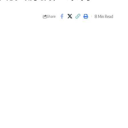
8 Min Read
Share