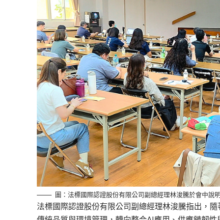
圖：法標國際認證股份有限公司副總經理林浚騰於會中說明-I
法標國際認證股份有限公司副總經理林浚騰指出
，隨
傳統品質與環境管理，轉向整合
AI
應用、供應鏈韌性