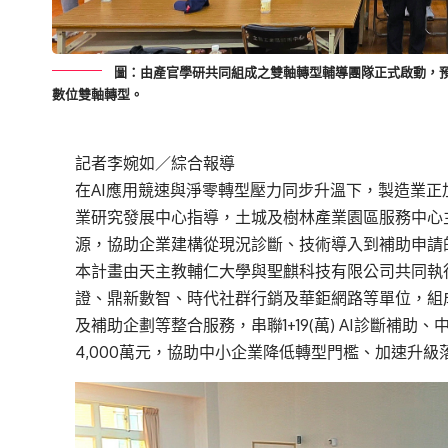
圖：由產官學研共同組成之雙軸轉型輔導團隊正式啟動，預
數位雙軸轉型。
記者李婉如／綜合報導
在
AI
應用競速與淨零轉型壓力同步升溫下，製造業正
業研究發展中心指導，土城及樹林產業園區服務中心
源，協助企業建構從現況診斷、技術導入到補助申請
本計畫由天主教輔仁大學與聖麒科技有限公司共同執
證、鼎新數智、時代社群行銷及華鉅網路等單位，組
及補助企劃等整合服務，串聯
1+19(
萬
) AI
診斷補助、
4,000
萬元，協助中小企業降低轉型門檻、加速升級