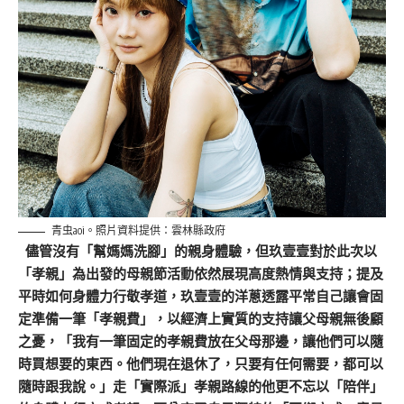
青虫aoi。照片資料提供：雲林縣政府
儘管沒有「幫媽媽洗腳」的親身體驗，但玖壹壹對於此次以
「孝親」為出發的母親節活動依然展現高度熱情與支持；提及
平時如何身體力行敬孝道，玖壹壹的洋蔥透露平常自己讓會固
定準備一筆「孝親費」，以經濟上實質的支持讓父母親無後顧
之憂，「我有一筆固定的孝親費放在父母那邊，讓他們可以隨
時買想要的東西。他們現在退休了，只要有任何需要，都可以
隨時跟我說。」走「實際派」孝親路線的他更不忘以「陪伴」