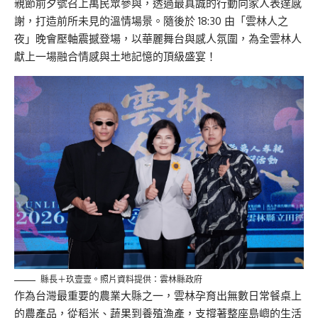
親節前夕號召上萬民眾參與，透過最真誠的行動向家人表達感
謝，打造前所未見的溫情場景。隨後於 18:30 由「雲林人之
夜」晚會壓軸震撼登場，以華麗舞台與感人氛圍，為全雲林人
獻上一場融合情感與土地記憶的頂級盛宴！
縣長＋玖壹壹。照片資料提供：雲林縣政府
作為台灣最重要的農業大縣之一，雲林孕育出無數日常餐桌上
的農產品，從稻米、蔬果到養殖漁產，支撐著整座島嶼的生活