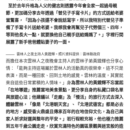
至於去年升格為人父的健志則透露今年會全家一起過母親
節，更加碼分享去年透過「替兒子手寫卡片」的方式送給老婆
當驚喜，「因為小孩還不會說話寫字，所以我特別代替兒子準
備了手寫卡片送給老婆。我想我會再幫兒子代勞個三、四年，
等到他長大一點，就要換他自己親手送給媽媽了。」字裡行間
展露了新手爸爸體貼妻子的一面。
雲林人之夜主持人黃鐙輝。照片資料提供：雲林縣政府
而擔任本次雲林人之夜晚會主持人的雲林子弟黃鐙輝也分享心
情：「能夠主持這場屬於雲林人的活動真的很榮幸，這不只是
表演，而是一種回家、回到土地的感覺。雲林的溫度，其實就
來自這些日常累積的人情味。」身
為雲林人的黃鐙輝不忘當起
「在地導遊」推薦當地美食景點，更分享自身的私藏口袋名單
與旅遊心法；他建議以「走廟」及「慢活」的旅行方式去深入
體驗雲林，「像是『北港朝天宮』、『北港武德宮』都是必去
的地方，感受香火鼎盛且傳承百年的在地信仰文化，為自己與
家人祈求財運與整年的平安。」若行程較充裕，他也極力推薦
到五年千歲公園走走，欣賞充滿特色的園區景觀與迷宮般的造