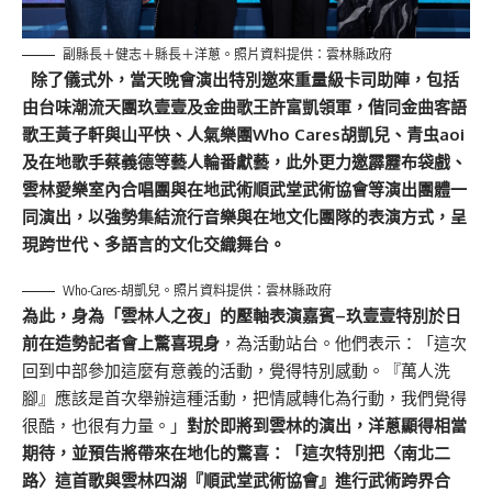
副縣長＋健志＋縣長＋洋蔥。照片資料提供：雲林縣政府
除了儀式外，當天晚會演出特別邀來重量級卡司助陣，包括
由台味潮流天團玖壹壹及金曲歌王許富凱領軍，偕同金曲客語
歌王黃子軒與山平快、人氣樂團Who
Cares胡凱兒、青虫aoi
及在地歌手蔡義德等藝人輪番獻藝，此外更力邀霹靂布袋戲、
雲林愛樂室內合唱團與在地武術順武堂武術協會
等演出團體
一
同演出，以強勢集結流行音樂與在地文化團隊的表演方式，呈
現跨世代、多語言的文化交織舞台。
Who-Cares-胡凱兒。照片資料提供：雲林縣政府
為此，身為「雲林人之夜」的壓軸表演嘉賓–玖壹壹特別於日
前在造勢記者會上驚喜現身
，為活動站台。他們表示：「這次
回到中部參加這麼有意義的活動，覺得特別感動。『萬人洗
腳』應該是首次舉辦這種活動，把情感轉化為行動，我們覺得
很酷，也很有力量。」
對於即將到雲林的演出，洋蔥顯得相當
期待，並預告將帶來在地化的驚喜：「這次特別把〈南北二
路〉這首歌與雲林四湖『順武堂武術協會』進行武術跨界合