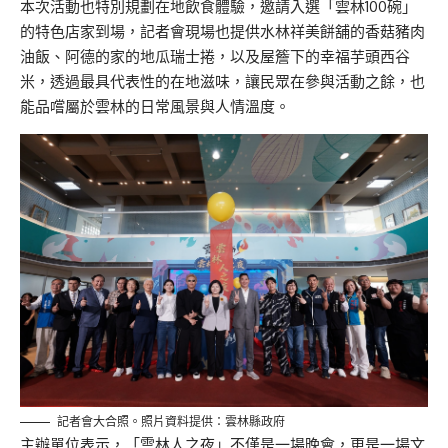
本次活動也特別規劃在地飲食體驗，邀請入選「雲林100碗」
的特色店家到場，記者會現場也提供水林祥美餅舖的香菇豬肉
油飯、阿德的家的地瓜瑞士捲，以及屋簷下的幸福芋頭西谷
米，透過最具代表性的在地滋味，讓民眾在參與活動之餘，也
能品嚐屬於雲林的日常風景與人情溫度。
記者會大合照。照片資料提供：雲林縣政府
主辦單位表示，「雲林人之夜」不僅是一場晚會，更是一場文