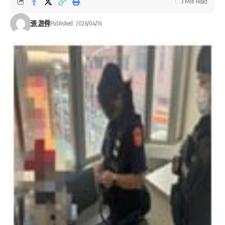
3 Min Read
張 游舜
Published: 2026/04/16