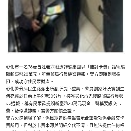
彰化市一名76歲曾姓老翁險遭詐騙集團以「催討卡費」話術騙
取新臺幣20萬元，所幸郵局行員機警通報，警方即時到場攔
阻，成功守住民眾財產。
彰化警分局民生路派出所副所長邱重興、警員劉家妤及實訓生
何宛薇於日前上午9時50分許，接獲彰化市光復路郵局行員鄭
○○通報，稱有民眾欲提領新臺幣20萬元現金，聲稱要繳交卡
費，疑似遭詐騙，需警方關懷查證。
警方火速到場了解，係民眾曾姓老翁表示此筆款項係要繳交卡
費所用，但對於卡費來源與明細交代不清，且無法提供任何帳