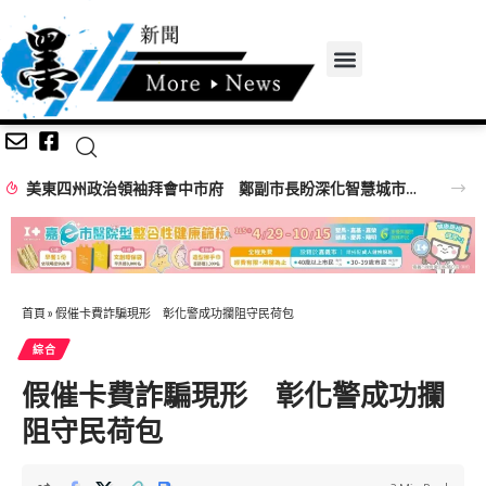
美東四州政治領袖拜會中市府 鄭副市長盼深化智慧城市、經貿產業及棒球交流合作
首頁
»
假催卡費詐騙現形 彰化警成功攔阻守民荷包
綜合
假催卡費詐騙現形 彰化警成功攔
阻守民荷包