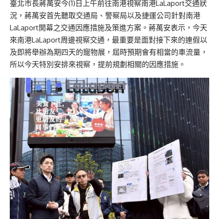
臺北市長蔣萬安今(1)日上午前往南港視察南港LaLaport交通狀
況，蔣萬安首先聽取交通局、警察局以及捷運公司針對南港
LaLaport開幕之交通因應措施及策進方案。蔣萬安表示，今天
來南港LaLaport周邊視察交通，最重要是面對接下來的連假以
及即將舉辦為期四天的寵物展，屆時預期會有相當的車流量，
所以今天特別安排來視察，提前規劃相關的因應措施。