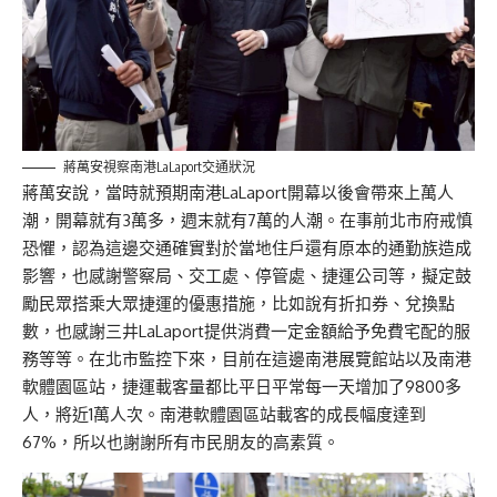
蔣萬安視察南港LaLaport交通狀況
蔣萬安說，當時就預期南港LaLaport開幕以後會帶來上萬人
潮，開幕就有3萬多，週末就有7萬的人潮。在事前北市府戒慎
恐懼，認為這邊交通確實對於當地住戶還有原本的通勤族造成
影響，也感謝警察局、交工處、停管處、捷運公司等，擬定鼓
勵民眾搭乘大眾捷運的優惠措施，比如說有折扣券、兌換點
數，也感謝三井LaLaport提供消費一定金額給予免費宅配的服
務等等。在北市監控下來，目前在這邊南港展覽館站以及南港
軟體園區站，捷運載客量都比平日平常每一天增加了9800多
人，將近1萬人次。南港軟體園區站載客的成長幅度達到
67%，所以也謝謝所有市民朋友的高素質。