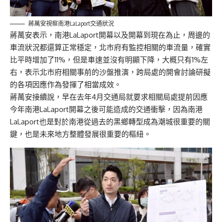
蔣萬安視察南港LaLaport交通狀況
蔣萬安表示，南港LaLaport開幕以及開幕到現在為止，周邊的
車流狀況都還算正常穩定，北市府有監控相關的車流量，確實
比平時增加了11%，但是車速並沒有明顯下降，大概只有1%左
右，表示北市府相關事前的沙盤推演，跨局處的開會討論研擬
的各項因應作為發揮了相當成效。
蔣萬安接續說，早在去年4月交通局就要求相關局處提前因應
今年南港LaLaport開幕之後可能造成的交通衝擊，因為南港
LaLaport也是對於南港從過去的黑鄉轉型成為潮城很重要的關
鍵，也是未來地方整體發展很重要的樞紐。