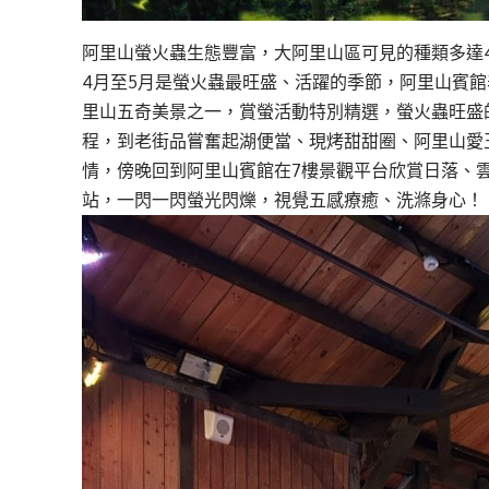
阿里山
螢火蟲生態豐富，大阿里山區可見的種類多達
4
月至
5
月是螢火蟲最旺盛、
活躍的
季節，阿里山賓館
里山五奇美景之一
，
賞
螢
活動特別精選
，
螢火蟲旺盛
程，到老街品嘗奮起湖便當、現烤甜甜圈、阿里山愛
情，傍晚回到阿里山賓館在
7
樓景觀平台欣賞日落
、
站，
一
閃一閃螢光閃爍，視覺五感療
癒
、洗滌身心！