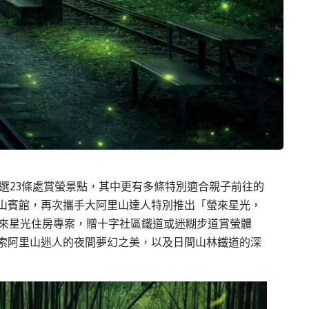
選
23
條
處賞
螢
景點，其中更有多條特別適合親子前往的
山賓館，
再次
攜手大阿里山達人
特別推出
「
螢
來星光，
來星光
住房專案，贈
十字社區鐵道或
迷糊步道賞
螢
體
索阿里山迷人的夜間
夢幻之美
，以及日間山林
鐵道的
深