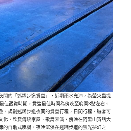
夜間的「迷糊步道賞
螢
」，近期雨水充沛，為螢火蟲提
最佳觀賞時期，賞
螢
最佳
時間為傍晚至晚間
8
點左右
。
整
，
規劃迷糊步道夜間的賞
螢
行程，日間行程，遊客可
文化，欣賞傳統家屋、歌舞表演
，傍晚在
阿里山賓館
大
涼的自助式晚餐，
夜晚
沉
浸
在迷糊步道的
螢光
夢幻
之