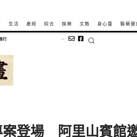
方
生活
產經
綜合
娛樂
文教
身心𩆜
醫藥健
投縣榮獲勞動部補助辦理督促事業單位遵守勞動條件法令業務考核丙組甲等佳績
專案登場 阿里山賓館