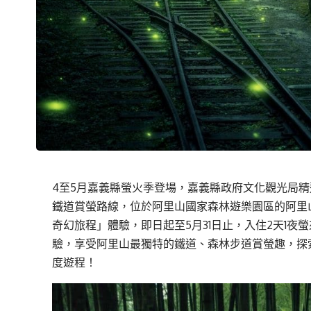
4
至
5
月
嘉義縣螢火季登場，
嘉義縣政府文化觀光局精
鐵道賞
螢
路線
，
位於
阿里山
國家森林遊樂園區的阿里
奇幻旅程」體驗，即日起至
5
月
31
日止，入住
2
天
1
夜
螢
驗，享受阿里山最獨特的鐵道、森林步道賞
螢
趣
，探
度遊程
！