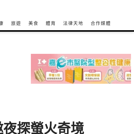
康
旅遊
美食
體育
法律天地
合作媒體
邀夜探螢火奇境