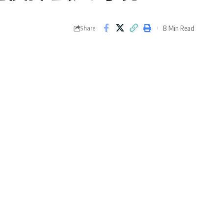
8 Min Read
Share