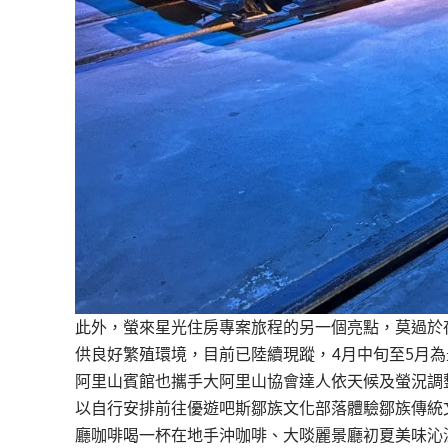
此外，
螢
來星光住房專案旅程的另一個亮點，莫過
於
供良好繁殖環境，目前已陸續現
蹤
，
4
月中旬至
5
月為
阿里山賓館也攜手大阿里山協會達人
依天候及
螢況
調
以自行安排
前往優遊吧斯
鄒
族文化部落體驗
鄒
族傳統
廳咖啡喝一杯
在地手沖
咖啡、
大
啖
麗景廳
初夏
美味沁