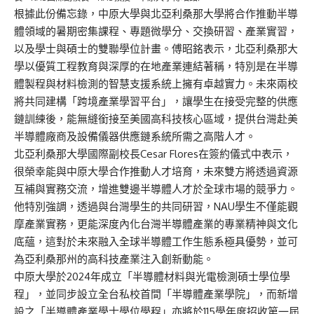
根據此份備忘錄，中原大學與北亞利桑那大學將合作推動半導
體領域的暑期密集課程、專題微學分、交換研習、產業實習，
以及學士與碩士的雙聯學位計畫。傅昭銘表示，北亞利桑那大
學以優質工程教育與深厚的在地產業連結著稱，特別是在半導
體製程與材料檢測的智慧支援系統上擁有卓越實力。未來兩校
將共同建構「跨境產業學習平台」，讓學生在接受完整的供應
鏈訓練後，能無縫銜接至美國高科技核心區域，提供台灣赴美
半導體廠商及設備儀器供應鏈系統所需之高階人才。
北亞利桑那大學國際副校長Cesar Flores在簽約儀式中表示，
很榮幸能與中原大學合作推動人才培育，未來雙方將透過資源
互補與實務交流，增進雙邊半導體人才於全球市場的競爭力。
他特別強調，透過與台灣學生的共同研習，NAU學生不僅能觀
摩產業實務，更能深度內化台灣半導體產業的專業精神與文化
底蘊，這對於未來融入全球半導體工作生態系極具優勢，並可
為亞利桑那州的高科技產業注入創新動能。
中原大學於2024年成立「半導體材料與光電檢測碩士學位學
程」，並同步設立全台私校首間「半導體產業學院」，而新增
設之「半導體產業學士學位學程」亦將於115學年度招收第一屆