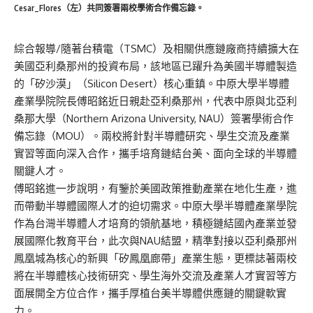
Cesar_Flores（左）共同簽署兩校學術合作備忘錄。
綜合報導/隨著台積電（TSMC）及相關供應鏈廠商持續擴大在
美國亞利桑那州的投資布局，該地區已躍升為美國半導體製造
的「矽沙漠」（Silicon Desert）核心重鎮。中原大學半導體
產業學院院長傅昭銘近日親赴亞利桑那州，代表中原與北亞利
桑那大學（Northern Arizona University, NAU）簽署學術合作
備忘錄（MOU）。兩校將針對半導體研究、學生交流及產業
實習等面向深入合作，攜手培育鏈結台美、面向全球的半導體
關鍵人才。
傅昭銘進一步說明，有鑒於美國政策推動產業在地化生產，進
而帶動半導體國際人才的迫切需求。中原大學半導體產業學院
作為台灣半導體人才培育的領航基地，積極鏈結國內產業並發
展國際化教育平台，此次與NAU結盟，精準對接以亞利桑那州
鳳凰城為核心的新興「矽鳳凰廊帶」產業生態，更標誌著兩校
將在半導體核心技術研究、學生海外交流及產業人才實習等方
面展開全方位合作，攜手厚植台美半導體供應鏈的關鍵軟實
力。