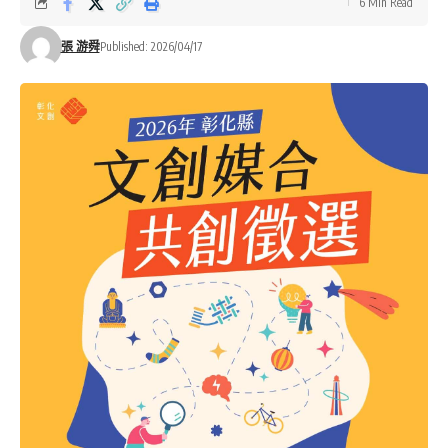
6 Min Read
張 游舜
Published: 2026/04/17