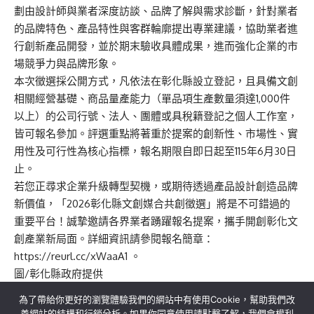
劃由設計師與業者深度訪談、品牌了解與需求診斷，針對業者
的品牌特色、產品特性與客群輪廓提出專業建議，協助業者進
行創新產品開發，並於期末驗收具體成果，進而強化企業的市
場競爭力與品牌形象。
本次徵選採公開方式，凡依法在彰化縣設立登記，且具備文創
相關經營基礎、商品量產能力（單品項生產數量須達1,000件
以上）的公司行號、法人、團體或具稅籍登記之個人工作室，
皆可報名參加。評選重點將著重於提案的創新性、市場性、實
用性及可行性為核心指標，報名期限自即日起至115年6月30日
止。
若您正尋求企業升級轉型契機，或期待透過產品設計創造品牌
新價值，「2026彰化縣文創媒合共創徵選」將是不可錯過的
重要平台！誠摯邀請各界業者踴躍報名提案，攜手開創彰化文
創產業新局面。詳細資訊請參閱報名簡章：
https://reurl.cc/xWaaA1 。
圖/彰化縣政府提供
為了帶給你更好的瀏覽體驗我們的網站中有使用Cookie，幫助我們改
善網站的結構和行銷分析。如果你同意使用請點擊了解，我們會權利