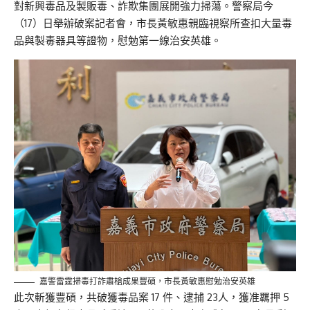
對新興毒品及製販毒、詐欺集團展開強力掃蕩。警察局今
（17）日舉辦破案記者會，市長黃敏惠親臨視察所查扣大量毒
品與製毒器具等證物，慰勉第一線治安英雄。
嘉警雷霆掃毒打詐肅槍成果豐碩，市長黃敏惠慰勉治安英雄
此次斬獲豐碩，共破獲毒品案 17 件、逮捕 23人，獲准羈押 5