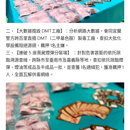
二、【大數據搗毀 DMT工廠】：分析網路大數據，會同宜蘭
警方跨百里直搗 DMT（二甲基色胺）製毒工廠，查扣大批化
學設備阻絕源頭，羈押 1名主嫌。
三、【連破 5 座喪屍煙彈分裝場】 ：針對危害甚鉅的依托咪
酯溯源查緝，跨縣市至臺南市及嘉義縣等地，查扣依托咪酯煙
彈、煙油等成品及半成品一批，並查獲 1名通緝犯，獲准羈押 1
人，全面瓦解供毒網絡。