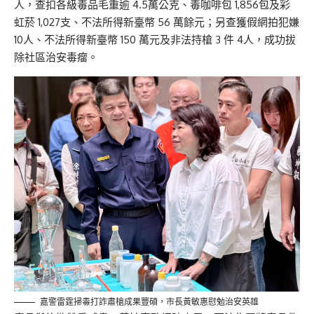
人，查扣各級毒品毛重逾 4.5萬公克、毒咖啡包 1,856包及彩
虹菸 1,027支、不法所得新臺幣 56 萬餘元；另查獲假網拍犯嫌
10人、不法所得新臺幣 150 萬元及非法持槍 3 件 4人，成功拔
除社區治安毒瘤。
嘉警雷霆掃毒打詐肅槍成果豐碩，市長黃敏惠慰勉治安英雄