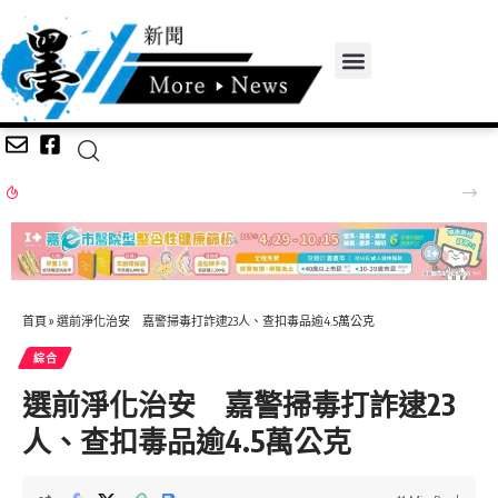
父為兒選舉籌4千萬、競選支出僅1810萬？游淑慧追問鄭朝方：2190萬差額去哪了
首頁
»
選前淨化治安 嘉警掃毒打詐逮23人、查扣毒品逾4.5萬公克
綜合
選前淨化治安 嘉警掃毒打詐逮23
人、查扣毒品逾4.5萬公克