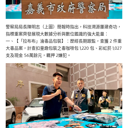
警察局局長陳明志（上圖）簡報時指出，科技溯源屢建奇功，
指標重案齊發展現大數據分析與數位鑑識的強大能量：
一、【「拉布布」淪毒品包裝】：歷經長期跟監，查獲 2 件重
大毒品案，計查扣童趣包裝之毒咖啡包 1,220 包、彩虹菸 1,027
支及現金 56萬餘元，羈押 2嫌犯。