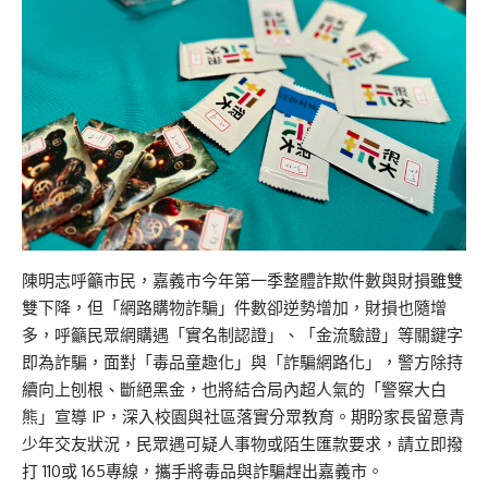
陳明志呼籲市民，嘉義市今年第一季整體詐欺件數與財損雖雙
雙下降，但「網路購物詐騙」件數卻逆勢增加，財損也隨增
多，呼籲民眾網購遇「實名制認證」、「金流驗證」等關鍵字
即為詐騙，面對「毒品童趣化」與「詐騙網路化」，警方除持
續向上刨根、斷絕黑金，也將結合局內超人氣的「警察大白
熊」宣導 IP，深入校園與社區落實分眾教育。期盼家長留意青
少年交友狀況，民眾遇可疑人事物或陌生匯款要求，請立即撥
打 110或 165專線，攜手將毒品與詐騙趕出嘉義市。