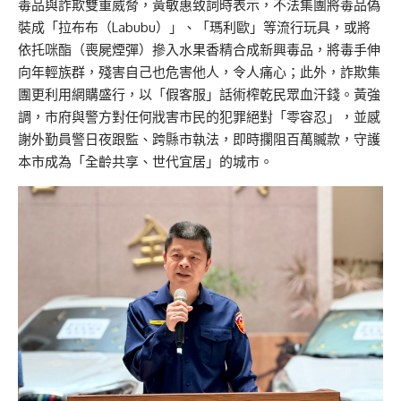
毒品與詐欺雙重威脅，黃敏惠致詞時表示，不法集團將毒品偽
裝成「拉布布（Labubu）」、「瑪利歐」等流行玩具，或將
依托咪酯（喪屍煙彈）摻入水果香精合成新興毒品，將毒手伸
向年輕族群，殘害自己也危害他人，令人痛心；此外，詐欺集
團更利用網購盛行，以「假客服」話術榨乾民眾血汗錢。黃強
調，市府與警方對任何戕害市民的犯罪絕對「零容忍」，並感
謝外勤員警日夜跟監、跨縣市執法，即時攔阻百萬贓款，守護
本市成為「全齡共享、世代宜居」的城市。