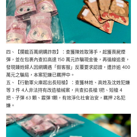
四、【攔截百萬網購詐款】：查獲陳姓取簿手，起獲喪屍煙
彈，並在包裹內查扣高達 150 萬元詐騙現金後，再循線追查，
發現鍾姓婦人因網購遇「假客服」反覆要求認證，遭詐逾 400
萬元之騙局，本案犯嫌已羈押中。
五、【行動軍火庫起出長短槍】：查獲林姓、高姓及沈姓犯嫌
等 3 件 4人非法持有改造槍械案，共查扣長槍 1把、短槍 4
把、子彈 63 顆、霰彈 1顆，有效淨化社會治安，羈押 2名犯
嫌。