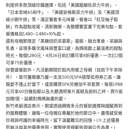
則提供多款頂級珍饈選擇，包括「美國龍蝦佐菲力牛排」、
「日本宮崎A5和牛」、「美國安格斯菲力牛排」及「美國頂
級沙朗牛排」等，滿足饕客多元味蕾。餐後以「紅豆柚子鬆
餅」作為甜點收尾，清新雅緻，為整體饗宴畫下完美句點，套
餐價格自1,480~3,480+10%起。
還有母親節限定「黑糖焙奶茶慕斯」蛋糕，融合果香、茶韻與
乳香，呈現多層次風味與豐富口感，為媽咪獻上最溫柔的甜點
時光。每個1,280元，4月26日前訂購可享8折優惠，一次訂2個
可享75折優惠。
除豐盛餐飲外，凡活動期間於館內用餐之母親（自助下午茶除
外），皆可獲贈康乃馨一支及500元SPA按摩抵用券乙張，讓
寵愛不僅止於當下，或是購買SPA芳療加午茶套票，每張1,988
元可享60分鐘指壓以及大廳酒吧單片蛋糕及飲料乙杯，買15張
加贈1張，延續對媽媽無盡的愛。
新竹老爺酒店表示，期望透過精緻多元的餐飲選擇與細膩周到
的服務體驗，讓每一位母親在專屬於她的節日中，盡情感受被
珍視與呵護的幸福時光，留下溫馨難忘的回憶。(※上述優惠
恕無法與其他優惠併用，實際使用規範依現場公告為準。)