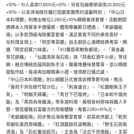
+10%，10人桌席17,800元+10%，另有包廂尊榮桌席20,800元
+10%，以澎湃海陸珍饈打造闔家團聚的溫馨時刻；「中山日
本料理廳」則推出每位2,280元+10%精緻會席套餐，活動期間
媽媽本人用餐享半價優惠，體現專屬節日禮遇；「老爺鐵板
燒」以多款頂級海陸饗宴套餐，滿足賓客不同的美食喜好。
在料理呈現上，「明宮粵菜廳」由主廚匠心演繹經典粵菜，精
選「明宮迎賓六味盤」、「XO醬翡翠鮑魚蝦球」、「黃金蟲
草花膠雞」、「仙露清蒸海石斑」與「蒜香紅酒牛小排」等佳
餚，融合傳統底蘊與創新手法，層層堆疊味覺驚喜，並以精緻
甜點作結，每桌再加贈精美小禮，增添節日儀式感。
「中山日本料理廳」則以細膩日式會席詮釋季節旬味，推出
「香煎干貝佐綠竹筍沙拉」、「刺身盛合」、「松露鮑魚玉子
蒸」、「明蝦天婦羅」、「青甘下巴塩烤」、「日本和牛燒肉
飯」及「黑蒜烏骨雞湯」等多道料理，展現食材原味與職人手
藝，營造優雅且富層次的用餐體驗，每套2280+10%元。
「老爺鐵板燒」同步推出海陸饗宴套餐，前菜依序獻上「乾煎
草蝦佐墨西哥辣醬」、「紅酒蘑菇低溫鴨胸」、「野生石斑魚
清湯」及「彩虹番茄起司」，主食為「法式干貝燉飯」，主菜