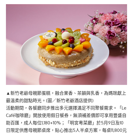
▲新竹老爺母親節蛋糕，融合果香、茶韻與乳香，為媽咪獻上
最溫柔的甜點時光。(圖／新竹老爺酒店提供)
活動期間，各餐廳同步推出多元選擇滿足不同聚餐需求。「Le
Café咖啡廳」開放使用假日餐券，無須補差價即可享用豐盛自
助百匯，成人每位1,180+10%；「明宮粵菜廳」於5月9日及10
日限定供應母親節桌席，貼心推出5人半桌方案，每桌11,800元