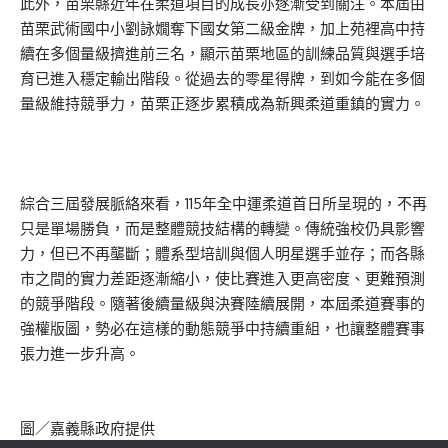
此外，苗栗縣近年在柔道項目的成長亦逐漸受到關注。本屆由
苗栗武術國中小劉詠嫺奪下國女第二級金牌，加上苑裡高中持
續在多個量級擠進前三名，顯示苗栗地區的訓練品質與選手培
育已進入穩定輸出階段。從過去的零星得牌，到如今能在多個
量級維持競爭力，苗栗正逐步累積成為新興柔道重鎮的實力。
綜合三屆發展脈絡來看，115年全中運柔道首日所呈現的，不再
只是單場勝負，而是整體競技結構的轉變。傳統強校仍具影響
力，但已不再壟斷；體系型培訓與個人明星選手並存；而各縣
市之間的實力差距逐漸縮小，使比賽進入更高密度、更難預測
的競爭階段。隨著後續量級與決賽陸續展開，本屆柔道賽事的
強權版圖，勢必在這樣的動態競爭中持續重組，也讓整體賽事
張力進一步升高。
圖／嘉義縣政府提供