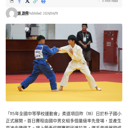
11 Min Read
張 游舜
Published: 2026/04/19
「115年全國中等學校運動會」柔道項目昨（18）日於朴子國小
正式展開，首日賽程由國中男女組多個量級率先登場，並產生
首波金牌得主。場上節奏從開賽即迅速拉高，選手普遍展現成