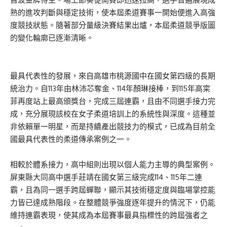
熟的進攻判斷與穩定技術，使本屆柔道賽事一開始便進入高強
度競技狀態。隨著部分量級決賽結果出爐，本屆柔道競爭版圖
的變化輪廓已逐漸清晰。
最具代表性的發展，來自高雄市桃源國中在國女第四級的長期
統治力。自113年由林沛芯奪金、114年顏琳接棒，到115年高寀
菲再度站上最高頒獎台，完成三屆連霸，且由不同選手接力完
成，充分展現該校在女子柔道培訓上的系統性與深度。這種並
非依賴單一明星，而是持續產出競技力的模式，已成為目前全
國最具代表性的柔道傳承案例之一。
相較於體系接力，高中組則出現以個人能力主導的典型案例。
屏東縣大同高中選手莊靖在國女第三級完成114、115年二連
霸，且為同一選手跨屆蟬聯，顯示其技術穩定度與臨場掌控能
力皆已達成熟階段。在整體競爭強度逐年提升的情況下，仍能
維持連霸表現，使其成為本屆賽事最具指標性的跨屆強者之