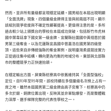
一。
然而，並非所有量級都呈現穩定延續。國男組在本屆出現明顯
「全面洗牌」現象，四個量級金牌得主皆與前兩屆不同，顯示
該組別競爭密度與不確定性顯著提高。更值得注意的是，多所
過去較少站上頒獎台的學校在本屆成功突破，包括新竹市虎林
國中葉韋廷拿下國女第一級金牌、宜蘭縣壯圍國中黃祤恩於國
男第三級奪金，以及花蓮縣宜昌國中曾嘉浩在國男第四級登
頂。這些來自非傳統強縣的奪金案例，說明臺灣柔道競技實力
正從過往集中結構，轉向更為均衡的地域分布，東部與北部縣
市的整體競爭力正快速抬頭。
在穩定輸出方面，屏東縣枋寮高中依舊維持其「全面型強校」
定位。自113年至115年間，該校持續在多個量級名次榜上占有一
席之地，雖然本屆國男第二級金牌由高子奕奪下，枋寮高中仍
多次於銀、銅牌位置出現，反映其並非單點爆發，而是整體戰
力深厚、選手梯隊完整的代表性學校之一。