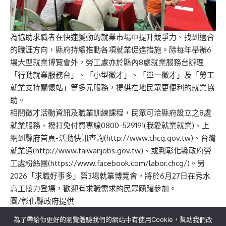
為協助求職者在快速變動的就業市場中提升競爭力、找到適合
的職涯方向，縣府持續推動各項就業促進措施。除每年舉辦6
場大型就業博覽會外，勞工處亦於縣內8處就業服務台辦理
「行動就業服務台」、「小型徵才」、「單一徵才」及「勞工
就業支持關懷站」等多元服務，提供在地民眾更便利的就業協
助。
相關徵才活動資訊及職業訓練課程，民眾可洽縣府設立之8處
就業服務、撥打免付費專線0800-529191(我愛就業就業)、上
網到縣府首頁-活動快訊查詢(http://www.chcg.gov.tw)、台灣
就業通(http://www.taiwanjobs.gov.tw)、或到彰化縣政府勞
工處粉絲團(https://www.facebook.com/labor.chcg/)。另
2026「求職好事多」第3場就業博覽會，將於6月27日在秀水
高工接力登場，歡迎有求職需求的民眾踴躍參加。
圖/彰化縣政府提供
為了帶給你更好的瀏覽體驗我們的網站中有使用Cookie，幫助我們改