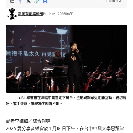
11 Min Read
新聞策劃編輯部
Published: 2026/04/19
▲Bii 畢書盡在演唱中驚喜走下舞台，主動與觀眾近距離互動，親切寵
粉、握手致意，讓現場尖叫聲不斷。
記者李婉如／綜合報導
2026
愛分享音樂會於
4
月
18
日下午，在台中中興大學惠蓀堂