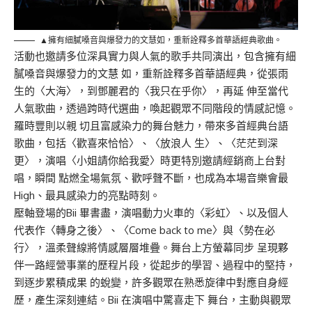
▲擁有細膩嗓音與爆發力的文慧如，重新詮釋多首華語經典歌曲。
活動也邀請多位深具實力與人氣的歌手共同演出，包含擁有細
膩嗓音與爆發力的文慧
如，重新詮釋多首華語經典，從張雨
生的〈大海〉，到鄧麗君的〈我只在乎你〉，再延
伸至當代
人氣歌曲，透過跨時代選曲，喚起觀眾不同階段的情感記憶。
羅時豐則以親
切且富感染力的舞台魅力，帶來多首經典台語
歌曲，包括〈歡喜來恰恰〉、〈放浪人 生〉、〈茫茫到深
更〉，演唱〈小姐請你給我愛〉時更特別邀請經銷商上台對
唱，瞬間
點燃全場氣氛、歡呼聲不斷，也成為本場音樂會最
High
、最
具感染力的亮點時刻。
壓軸登場的
Bii
畢書盡，演唱動力火車的〈彩虹〉、以及個人
代表作〈轉身之後〉、
〈
Come back to me
〉與〈勢在必
行〉，溫柔聲線將情感層層堆疊。舞台上方螢幕同步
呈現夥
伴一路經營事業的歷程片段，從起步的學習、過程中的堅持，
到逐步累積成果 的蛻變，許多觀眾在熟悉旋律中對應自身經
歷，產生深刻連結。
Bii
在演唱中驚喜走下 舞台，主動與觀眾