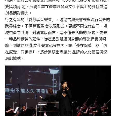
推廣，並於去年榮獲文策院頒發「
ESG for Culture
影響力獎」
雙獎項肯
定，展現企業在產業經營與文化參與上的雙軌並進
與長期影響力。
行之有年的「愛分享音樂會」，透過古典交響樂與流行音樂的
跨界結合，不僅豐富舞
台表現形式，更讓不同世代在同一場
域中產生共鳴。對麗富康而言，這不僅是活動的 呈現，更是
一種品牌精神的延伸，從產品對肌膚與身體的專業保養與呵
護，到透過藝 術文化豐富心靈層面，讓「外在保養」與「內
在感受」同步提升，逐步累積出專屬於 品牌的文化價值與深
層記憶點。