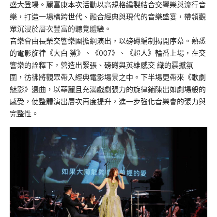
盛大登場。麗富康本次活動以高規格編製結合交響樂與流行音
樂，打造一場橫跨世代、融合經典與現代的音
樂盛宴，帶領觀
眾沉浸於層次豐富的聽覺體驗。
音樂會由長榮交響樂團擔綱演出，以磅礡編制揭開序幕。熟悉
的電影旋律《大白
鯊》、《
007
》、《超人》輪番上場，在交
響樂的詮釋下，營造出緊張、磅礡與英雄感交
織的震撼氛
圍，彷彿將觀眾帶入經典電影場景之中。下半場更帶來《歌劇
魅影》選
曲，以華麗且充滿戲劇張力的旋律鋪陳出如劇場般的
感受，使整體演出層次再度提升，進一步強化音樂會的張力與
完整性。