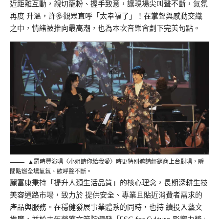
近距離互動，親切寵粉、握手致意，讓現場尖叫聲不斷，氣氛
再度 升溫，許多觀眾直呼「太幸福了」！在掌聲與感動交織
之中，情緒被推向最高潮，也為本次音樂會劃下完美句點。
▲羅時豐演唱〈小姐請你給我愛〉時更特別邀請經銷商上台對唱，瞬
間點燃全場氣氛、歡呼聲不斷。
麗富康秉持「提升人類生活品質」的核心理念，長期深耕生技
美容通路市場，致力於 提供安全、專業且貼近消費者需求的
產品與服務。在穩健發展事業體系的同時，也持
續投入藝文