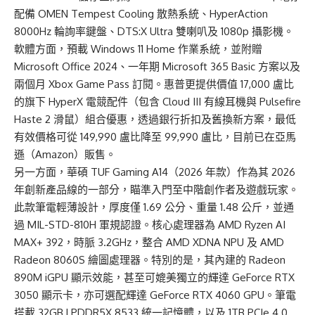
配備 OMEN Tempest Cooling 散熱系統、HyperAction
8000Hz 輪詢率鍵盤、DTS:X Ultra 雙喇叭及 1080p 攝影機。
軟體方面，預載 Windows 11 Home 作業系統，並附贈
Microsoft Office 2024、一年期 Microsoft 365 Basic 方案以及
兩個月 Xbox Game Pass 訂閱。惠普更提供價值 17,000 盧比
的旗下 HyperX 電競配件（包含 Cloud III 有線耳機與 Pulsefire
Haste 2 滑鼠）組合優惠，透過銀行折扣及舊換新方案，最低
有效價格可從 149,990 盧比降至 99,990 盧比，目前已在亞馬
遜（Amazon）販售。
另一方面，華碩 TUF Gaming A14（2026 年款）作為其 2026
年創新產品線的一部分，瞄準入門至中階創作者及遊戲玩家。
此款筆電輕薄設計，厚度僅 1.69 公分、重量 1.48 公斤，並通
過 MIL-STD-810H 軍規認證。核心處理器為 AMD Ryzen AI
MAX+ 392，時脈 3.2GHz，整合 AMD XDNA NPU 及 AMD
Radeon 8060S 繪圖處理器。特別的是，其內建的 Radeon
890M iGPU 顯示效能，甚至可媲美獨立的輝達 GeForce RTX
3050 顯示卡，亦可選配輝達 GeForce RTX 4060 GPU。筆電
搭載 32GB LPDDR5X 8533 統一記憶體，以及 1TB PCIe 4.0