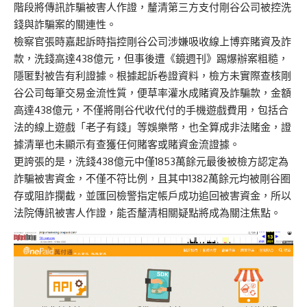
階段將傳訊詐騙被害人作證，
釐
清第三方
支付剛谷公司
被控
洗
錢與詐騙案的關連性
。
檢察官張時嘉起訴時指控剛谷公司涉嫌吸收線上博弈賭資及詐
款，洗錢高達438億元，但事後遭《鏡週刊》踢爆辦案粗糙，
隱匿對被告有利證據。根據起訴卷證資料，檢方未實際查核剛
谷公司每筆交易金流性質，便草率灌水成賭資及詐騙款，金額
高達438億元，不僅將剛谷代收代付的手機遊戲費用，包括合
法的線上遊戲「老子有錢」等娛樂幣，也全算成非法賭金，證
據清單也未顯示有查獲任何賭客或賭資金流證據。
更誇張的是，洗錢438億元中僅1853萬餘元最後被檢方認定為
詐騙被害資金，不僅不符比例，且其中1382萬餘元均被剛谷圈
存或阻詐攔截，並匯回檢警指定帳戶成功追回被害資金，所以
法院傳訊被害人作證，能否釐清相關疑點將成為關注焦點。