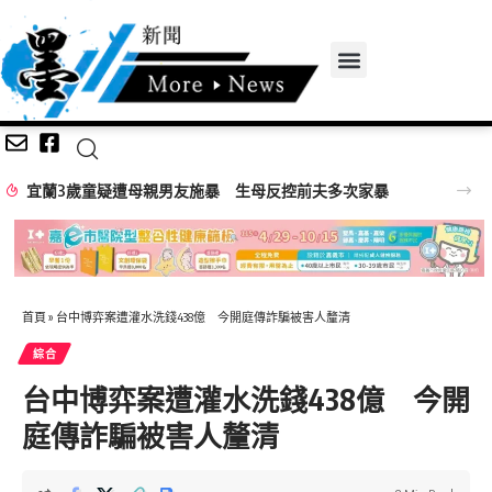
嘉義無人機競賽登場 73隊挑戰穿越賽與無人機足球
首頁
»
台中博弈案遭灌水洗錢438億 今開庭傳詐騙被害人釐清
綜合
台中博弈案遭灌水洗錢438億 今開
庭傳詐騙被害人釐清