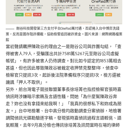
剛谷科技開發第三方支付平台OnePaid萬付通，否認捲入台中博弈洗錢
案，反而是圈存阻詐攔截，協助檢警追回被詐資金。圖片來源：網際網路檔案
館
當初聲請羈押陳政谷的理由之一是剛谷公司與詐團勾結，「查
得被害人79人，受騙匯出共計7581萬5267元至剛谷公司虛擬
帳號」，有許多被害人仍待調查。對比如今認定的1853萬相去
甚遠，但也因此導致陳政谷被裁定收押禁見整整1年，偵查中
檢察官只提訊3次，起訴後法院準備程序只提訊1次，檢方還被
譏諷「押人不取供」。
另外
，
前台灣電子競技聯盟董事長
徐培菁也指控檢察官
張時嘉
偵訊時涉嫌暗示索賄及言語性
騷
，
問她「為什麼幫陳政谷奔
走？妳也沒有拿錢來給我啊！」「我真的很想私下和
妳成為
朋
友。」
台中地檢署、台中高分檢均啟動調查分案偵辦，
地
檢
署
調閱偵訊光碟勘驗
逐字稿
，
發現張時嘉偵訊過程言語輕佻、語
氣輕蔑
，
去年9月
高分檢
也
傳
訊
徐培菁及訊問
當時在場的
律師