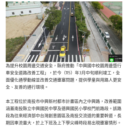
為提升校園周邊交通安全，縣府推動「中興國中校園周邊暨行
車安全道路改善工程」，於今（115）年3月中旬順利竣工，全
面優化通學動線並改善交通壅塞問題，提供學童與用路人更安
全、友善的通行環境。
本工程位於南投市中興新村都市計畫區內之中興路，改善範圍
涵蓋南投縣立中興國民中學及德興國民小學校門前路段。該路
段為往來經濟部中台灣創意園區及南投交流道的重要幹道，長
期因車流量大，於上下班及上下學尖峰時段易出現壅塞情形。