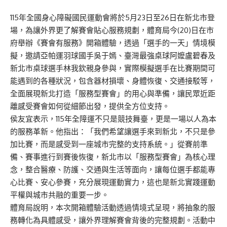
115年全國身心障礙國民運動會將於5月23日至26日在新北市登
場，為讓外界更了解賽會貼心服務規劃，體育局今(20)日在市
府舉辦《賽會有服務》開箱體驗，透過「選手的一天」情境模
擬，邀請亞帕運羽球國手吳于嫣、臺灣最強桌球阿嬤盧碧春及
新北市桌球選手林我欽親身參與，實際模擬選手在比賽期間可
能遇到的各種狀況，包含器材損壞、身體恢復、交通接駁等，
全面展現新北打造「服務型賽會」的用心與準備，讓民眾近距
離感受賽會如何從細節出發，提供全方位支持。
侯友宜表示，115年全障運不只是競技舞臺，更是一場以人為本
的服務革新。他指出：「我們希望讓選手來到新北，不只是參
加比賽，而是感受到一座城市完整的支持系統。」從賽前準
備、賽事進行到賽後恢復，新北市以「服務型賽會」為核心理
念，整合醫療、防護、交通與生活等面向，讓每位選手都能專
心比賽、安心參賽，充分展現運動實力，這也是新北實踐運動
平權與城市共融的重要一步。
體育局說明，本次開箱體驗活動透過情境式呈現，將抽象的服
務轉化為具體感受，讓外界理解賽會背後的完整規劃。活動中