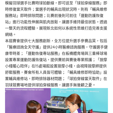
模擬羽球選手比賽時球拍斷線，即可送至「球拍穿線服務」即
時修復當天取件；當選手的輔具出現狀況時，則有「輔具維修
服務站」即時排除問題；比賽前後則可前往「運動防護恢復
站」進行功能性伸展與肌肉放鬆，讓選手維持最佳狀態。透過
一整天的流程體驗，展現新北如何以系統性思維打造完善支援
網絡。
本屆賽會提供七大服務創新，全方位提升選手參賽品質，包括
「醫療諮詢全天守護」提供24小時醫療諮詢服務，守護選手健
康零時差；「運動恢復專站服務」在板橋體育場與三重棒球場
設置專業運動防護恢復站，提供賽前與賽後專業照護；「按摩
小棧暖心陪伴」在15處場館設置按摩小棧，由視障按摩師提供
舒壓服務，賽會所有人員皆可體驗；「輔具維修即時協助」設
置輔具維修站，即時排除器材問題；「球拍穿線當天取件」在
羽球競賽場地提供球拍穿線服務，讓選手無後顧之憂。