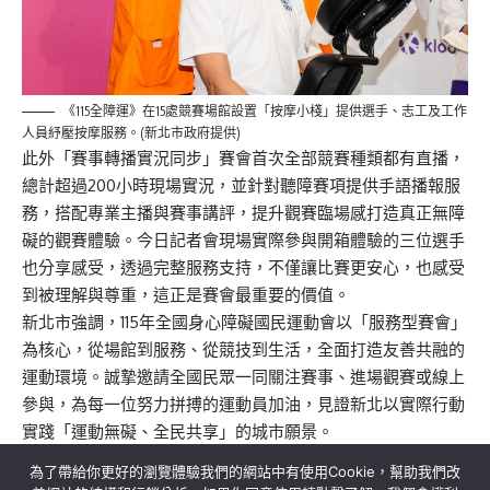
《115全障運》在15處競賽場館設置「按摩小棧」提供選手、志工及工作
人員紓壓按摩服務。(新北市政府提供)
此外「賽事轉播實況同步」賽會首次全部競賽種類都有直播，
總計超過200小時現場實況，並針對聽障賽項提供手語播報服
務，搭配專業主播與賽事講評，提升觀賽臨場感打造真正無障
礙的觀賽體驗。今日記者會現場實際參與開箱體驗的三位選手
也分享感受，透過完整服務支持，不僅讓比賽更安心，也感受
到被理解與尊重，這正是賽會最重要的價值。
新北市強調，115年全國身心障礙國民運動會以「服務型賽會」
為核心，從場館到服務、從競技到生活，全面打造友善共融的
運動環境。誠摯邀請全國民眾一同關注賽事、進場觀賽或線上
參與，為每一位努力拼搏的運動員加油，見證新北以實際行動
實踐「運動無礙、全民共享」的城市願景。
為了帶給你更好的瀏覽體驗我們的網站中有使用Cookie，幫助我們改