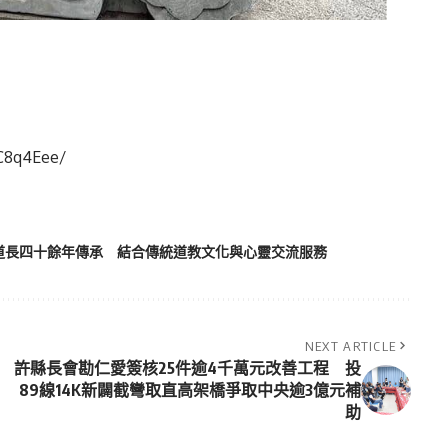
C8q4Eee/
道長四十餘年傳承 結合傳統道教文化與心靈交流服務
NEXT ARTICLE
許縣長會勘仁愛簽核25件逾4千萬元改善工程 投
89線14K新闢截彎取直高架橋爭取中央逾3億元補
助