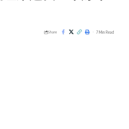
7 Min Read
Share