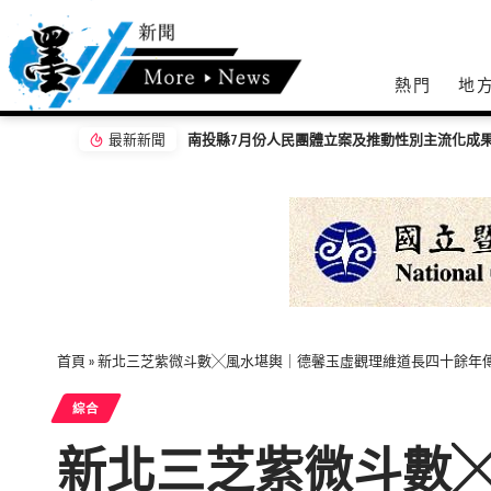
熱門
地
最新新聞
「茶鄉墨韻」濁水溪社大書法聯展開幕 落實藝
首頁
»
新北三芝紫微斗數╳風水堪輿｜德馨玉虛觀理維道長四十餘年
綜合
新北三芝紫微斗數