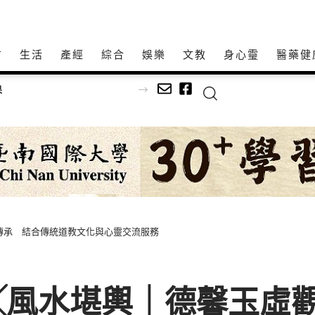
方
生活
產經
綜合
娛樂
文教
身心𩆜
醫藥健
文深耕社區
傳承 結合傳統道教文化與心靈交流服務
╳風水堪輿｜德馨玉虛