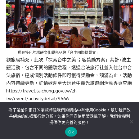
獨具特色的糕餅文化觀光品牌「台中國際糕豐會」
觀旅局補充，此次「探索台中之美 引客獎勵方案」共計7波主
題活動，包含不同的體驗遊程，透過合法旅行社並入住台中合
法旅宿，達成個別活動條件即可獲得獎勵金，額滿為止，活動
內容持續更新，詳情歡迎至大玩台中觀光旅遊網活動專頁查詢
https://travel.taichung.gov.tw/zh-
tw/event/activitydetail/9666
。
為了帶給你更好的瀏覽體驗我們的網站中有使用Cookie，幫助我們改
善網站的結構和行銷分析。如果你同意使用請點擊了解，我們會權利
提供你更完善的服務！
關於我們
隱私權政策
聯絡我們
Ok
Copyright©MORE News