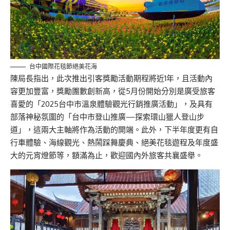
台中國際花毯節絕美花海
陳局長指出，此次推出引客獎勵活動期程將近1年，且活動內
容更加豐富，獎勵團數創新高，從5月份開始分別是廣受旅客
喜愛的「2025台中市溫泉體驗觀光行銷推廣活動」，及具有
部落神秘氛圍的「台中市登山推廣—探索環山獵人登山步
道」，這兩大主軸將作為活動的開端。此外，下半年度更有自
行車體驗、海線觀光、熱鬧踩舞慶典、絕美花毯遊程及年度盛
大的元宵燈節等，額滿為止，歡迎國內外旅客共襄盛舉。