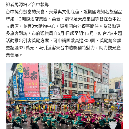
記者馬源培／台中報導
台中擁有豐富的美食、美景與文化底蘊，近期國際知名旅宿品
牌如IHG洲際酒店集團、萬豪、凱悅及天成集團等皆在台中設
立飯店，並有3大購物中心，吸引國內外遊客關注。為鼓勵更
多旅客到訪，市府觀旅局自5月1日起至明年3月，結合7波主題
活動推出引客獎勵方案，可申請團數高達300團、獎勵總金額
更超過322萬元，吸引遊客來台中體驗獨特魅力，助力觀光產
業發展。