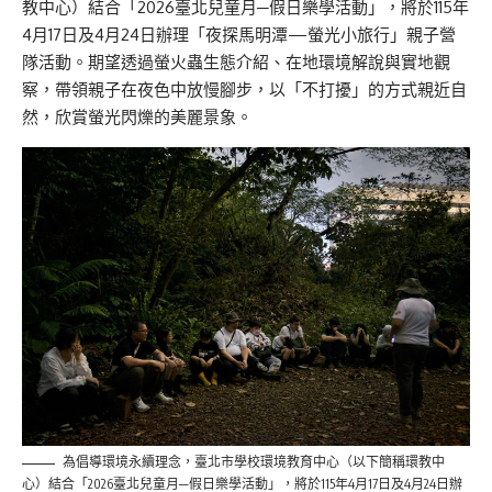
教中心）結合「2026臺北兒童月─假日樂學活動」，將於115年
4月17日及4月24日辦理「夜探馬明潭—螢光小旅行」親子營
隊活動。期望透過螢火蟲生態介紹、在地環境解說與實地觀
察，帶領親子在夜色中放慢腳步，以「不打擾」的方式親近自
然，欣賞螢光閃爍的美麗景象。
為倡導環境永續理念，臺北市學校環境教育中心（以下簡稱環教中
心）結合「2026臺北兒童月─假日樂學活動」，將於115年4月17日及4月24日辦