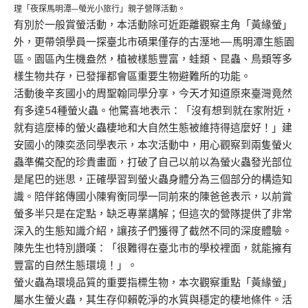
理「夜探馬明潭—螢光小旅行」親子營隊活動。
有別於一般賞螢活動，本活動除可近距離觀察主角「黃緣螢」
外，更帶領學員一探臺北市碩果僅存的古溼地—馬明潭生態園
區。園區內生機盎然，植被樣態豐富，蛙類、昆蟲、鳥類等多
樣生物共存，已發揮都會區重要生物避難所的功能。
活動後辛亥國小的周聖翰同學分享，今天才知道原來臺灣竟然
有多達54種螢火蟲。他驚喜地表示：「沒有想到就在家附近，
就有這麼棒的螢火蟲棲地和大自然生態被維持得這麼好！」建
安國小的陳奕丞同學表示，本次活動中，用心觀察到兩隻螢火
蟲準備交配的珍貴畫面，打破了自己以前以為螢火蟲發光部位
是尾巴的迷思，正確學習到螢火蟲身體分為三個部分的構造知
識。陪伴銘傳國小陳宥衡同學一同前來的陳爸爸表示，以前賞
螢多半只是在定點，缺乏專業講解；但這次的營隊提供了非常
深入的生態知識介紹，讓孩子們獲得了截然不同的深度體驗。
陳先生也特別讚嘆：「很難得在臺北市的學校裡面，就能擁有
豐富的自然生態環境！」。
螢火蟲為環境品質的重要指標生物，本次觀察重點「黃緣螢」
屬水生螢火蟲，其生存仰賴乾淨的水質與穩定的棲地條件。活