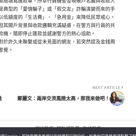
郵局填寫匯款單，所幸行員機警發現帳戶名義與收款人
是典型的「愛情騙子」或「假交友」詐騙演變而來的手
以低額度的「生活費」、「急用金」來降低民眾戒心。
但其開戶背景與收款邏輯充滿疑慮，在警方與行員的共
款機，隨即停止匯款並感謝警方的熱心協助。
對於許久未聯繫或從未見面的網友，若突然提及金錢周
警覺。
NEXT ARTICLE
益
鄭麗文：兩岸交流風險太高，那我來做吧！
關於我們
隱私權政策
聯絡我們