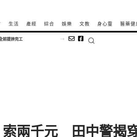
方
生活
產經
綜合
娛樂
文教
身心𩆜
醫藥健
全前提拚完工
」索兩千元 田中警揭