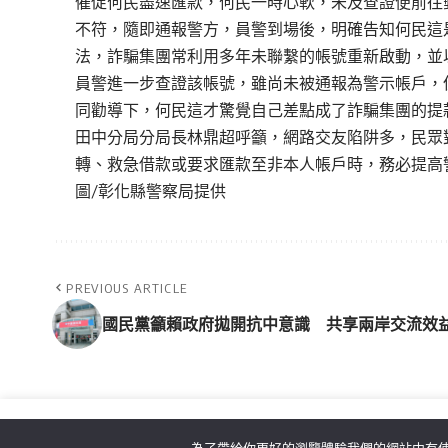
催促何民盡速匯款，何民一時心軟，未及查證便前往
不符，隨即通報警方，員警到場後，明確告知何民這
法，詐騙集團常利用多年未聯繫的帳號重新啟動，並
員警進一步查證該帳號，雖尚未被通報為警示帳戶，
同勸導下，何民這才驚覺自己差點成了詐騙集團的提
田中分局分局長林鼎超呼籲，網路交友陷阱多，民眾
轉、救急借款或要求匯款至非本人帳戶時，務必提高
圖/彰化縣警察局提供
PREVIOUS ARTICLE
國民黨籲賴政府拋開抗中意識 共享兩岸交流效