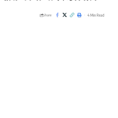
4 Min Read
Share