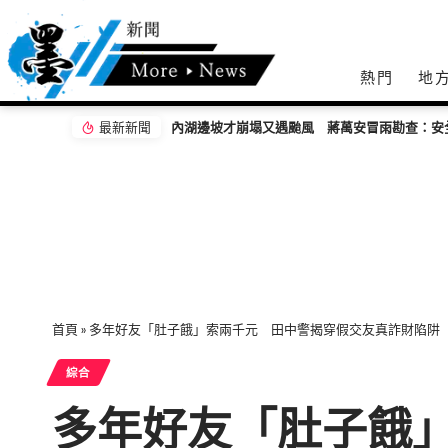
熱門
地
最新新聞
內湖邊坡才崩塌又遇颱風 蔣萬安冒雨勘查：安
首頁
»
多年好友「肚子餓」索兩千元 田中警揭穿假交友真詐財陷阱
綜合
多年好友「肚子餓