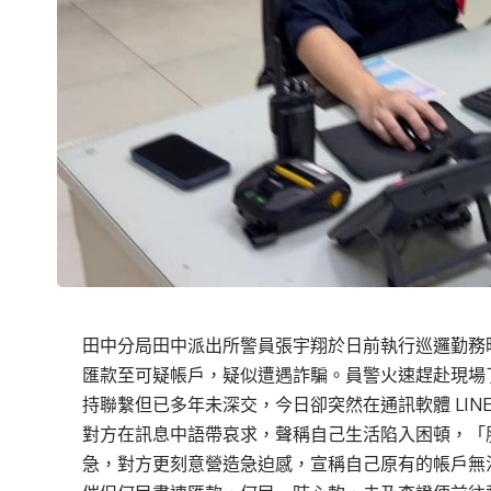
田中分局田中派出所警員張宇翔於日前執行巡邏勤務
匯款至可疑帳戶，疑似遭遇詐騙。員警火速趕赴現場
持聯繫但已多年未深交，今日卻突然在通訊軟體 LIN
對方在訊息中語帶哀求，聲稱自己生活陷入困頓，「肚子
急，對方更刻意營造急迫感，宣稱自己原有的帳戶無