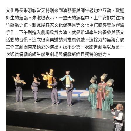
文化局長朱淑敏當天特別來到演藝廳與師生親切地互動，歡迎
師生的蒞臨。朱淑敏表示，一整天的遊程中，上午安排前往新
竹縣縣史館、新瓦屋客家文化保存區等文化場館聽導覽並體驗
手作，下午則進入劇場欣賞表演，就是希望學生培養參與藝文
活動的習慣。這次很高興邀請到推廣偶戲不遺餘力的無獨有偶
工作室劇團帶來精彩的演出，讓不少第一次踏進劇場以及第一
次觀賞偶戲的師生感受劇場與偶戲新鮮且獨特的魅力。