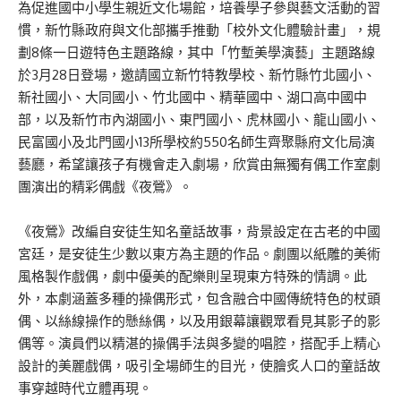
為促進國中小學生親近文化場館，培養學子參與藝文活動的習
慣，新竹縣政府與文化部攜手推動「校外文化體驗計畫」，規
劃8條一日遊特色主題路線，其中「竹塹美學演藝」主題路線
於3月28日登場，邀請國立新竹特教學校、新竹縣竹北國小、
新社國小、大同國小、竹北國中、精華國中、湖口高中國中
部，以及新竹市內湖國小、東門國小、虎林國小、龍山國小、
民富國小及北門國小13所學校約550名師生齊聚縣府文化局演
藝廳，希望讓孩子有機會走入劇場，欣賞由無獨有偶工作室劇
團演出的精彩偶戲《夜鶯》。
《夜鶯》改編自安徒生知名童話故事，背景設定在古老的中國
宮廷，是安徒生少數以東方為主題的作品。劇團以紙雕的美術
風格製作戲偶，劇中優美的配樂則呈現東方特殊的情調。此
外，本劇涵蓋多種的操偶形式，包含融合中國傳統特色的杖頭
偶、以絲線操作的懸絲偶，以及用銀幕讓觀眾看見其影子的影
偶等。演員們以精湛的操偶手法與多變的唱腔，搭配手上精心
設計的美麗戲偶，吸引全場師生的目光，使膾炙人口的童話故
事穿越時代立體再現。