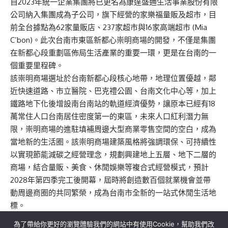
自2023年統一企業集團將已更名為康達盛通生活事業股份有限
公司納入集團成為子公司，旗下經營的家樂福量販及超市，目
前全台據點為62家量販店、237家超市與16家高端超市 (Mia
C’bon)。此次台南市東區新都心崇明商場的開發，不僅是集團
在新都心段重劃區佈局生活產業的重要一環，更是在台南的一
個重要里程碑。
該崇明商場選址於台南新都心段核心地帶，地理位置優越，鄰
近快速道路、市立醫院、巴克禮公園、台南文化中心等，加上
鐵路地下化後增設南台南站的軌道經濟優勢，讓原本已經有18
萬常住人口台南居住密度第一的東區，未來人口紅利潛力無
限，崇明商場的進駐填補周邊大型商業零售空間的空白，成為
當地新的生活圈。該崇明商場建築風格將強調環保、可持續性
以實現節能減碳之經營理念，規劃興建地上五層、地下二層的
商場，結合量販、美食、休閒娛樂等複合式經營模式，預計
2028年第四季完工後開幕，屆時將創造數百個就業機會並帶
動周邊商圈的共同繁榮，成為台南市全新的一站式休閒生活地
標。
為了帶給你更好的瀏覽體驗我們的網站中有使用Cookie，幫助我們改