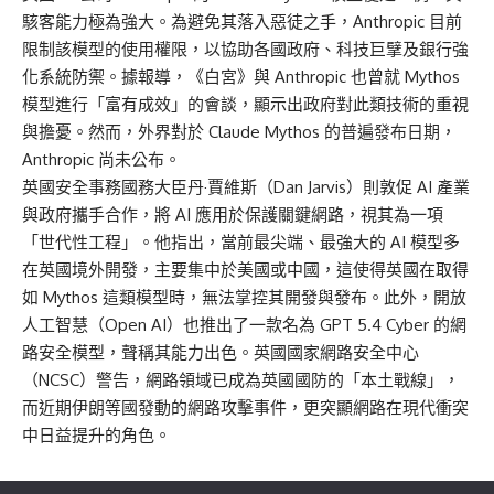
駭客能力極為強大。為避免其落入惡徒之手，Anthropic 目前
限制該模型的使用權限，以協助各國政府、科技巨擘及銀行強
化系統防禦。據報導，《白宮》與 Anthropic 也曾就 Mythos
模型進行「富有成效」的會談，顯示出政府對此類技術的重視
與擔憂。然而，外界對於 Claude Mythos 的普遍發布日期，
Anthropic 尚未公布。
英國安全事務國務大臣丹·賈維斯（Dan Jarvis）則敦促 AI 產業
與政府攜手合作，將 AI 應用於保護關鍵網路，視其為一項
「世代性工程」。他指出，當前最尖端、最強大的 AI 模型多
在英國境外開發，主要集中於美國或中國，這使得英國在取得
如 Mythos 這類模型時，無法掌控其開發與發布。此外，開放
人工智慧（Open AI）也推出了一款名為 GPT 5.4 Cyber 的網
路安全模型，聲稱其能力出色。英國國家網路安全中心
（NCSC）警告，網路領域已成為英國國防的「本土戰線」，
而近期伊朗等國發動的網路攻擊事件，更突顯網路在現代衝突
中日益提升的角色。