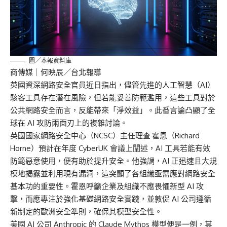
圖／本報資料庫
商傳媒
｜何映辰／台北報導
英國資深網路安全官員近日指出，儘管先進的人工智慧（AI）
駭客工具存在潛在風險，但若能妥善防範濫用，這些工具對於
公共網路安全而言，反能帶來「淨效益」。此番言論凸顯了全
球在 AI 攻防兩面刃上的複雜討論。
英國國家網路安全中心（NCSC）主任理查·霍恩（Richard
Horne）預計在年度 CyberUK 會議上闡述，AI 工具若能有效
防範惡意使用，便有助於提升安全。他強調，AI 正迅速且大規
模地揭露並利用現有漏洞，這突顯了各組織亟需應對網路安全
基本功的重要性。霍恩呼籲企業及組織不應畏懼新型 AI 攻
擊，而應專注於強化基礎網路安全實踐，並敦促 AI 公司遵循
新制定的歐洲安全準則，確保其模型安全性。
美國 AI 公司 Anthropic 的 Claude Mythos 模型便是一例，其