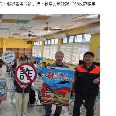
資、假檢警等高發手法，教導民眾謹記「
165反詐騙專