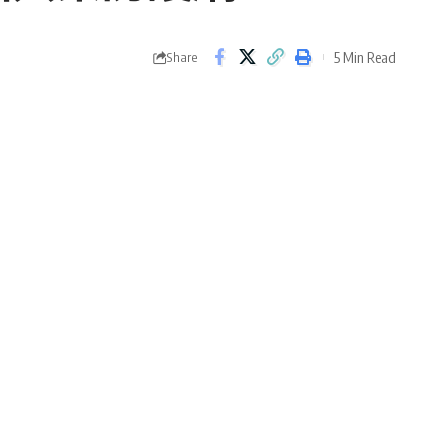
5 Min Read
Share