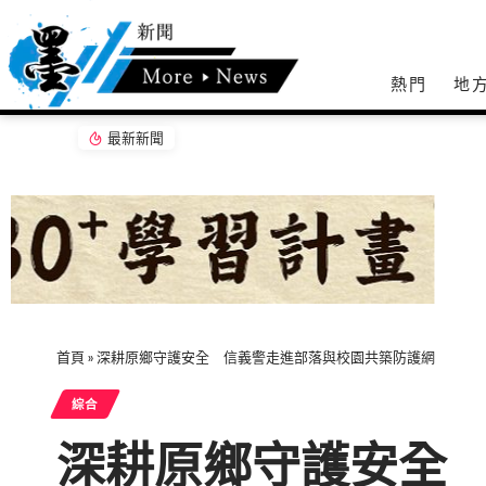
熱門
地
最新新聞
嘉義無人機競賽登場 73隊挑戰穿越賽與無人機
首頁
»
深耕原鄉守護安全 信義警走進部落與校園共築防護網
綜合
深耕原鄉守護安全