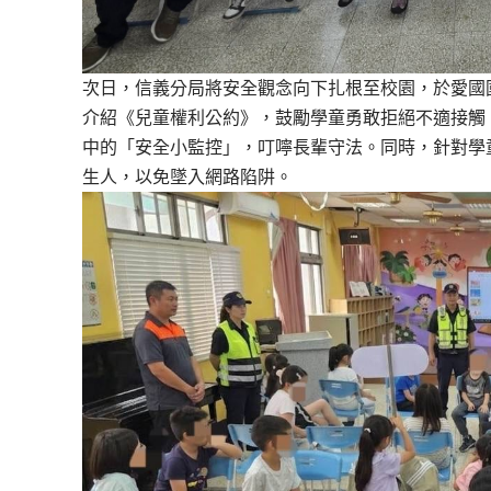
次日，信義分局將安全觀念向下扎根至校園，
於愛國
介紹《
兒童權利公約》，鼓勵學童勇敢拒絕不適接觸
中的「安全小監控」，
叮嚀長輩守法。同時，針對學
生人，以免墜入網路陷阱。