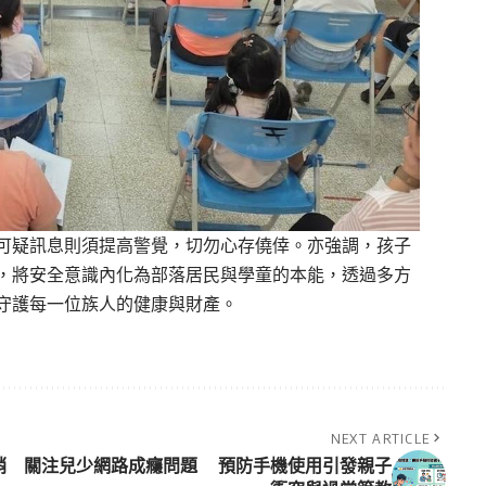
可疑訊息則須提高警覺，切勿心存僥倖。亦強調，
孩子
，
將安全意識內化為部落居民與學童的本能，
透過多方
守護每一位族人的健康與財產。
NEXT ARTICLE
銷
關注兒少網路成癮問題 預防手機使用引發親子