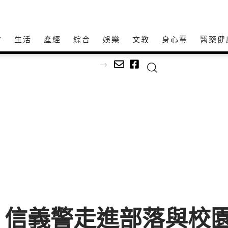
方
生活
產經
綜合
娛樂
文教
身心𩆜
醫藥健
足球
 信義警走進部落與校