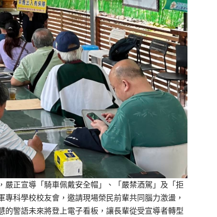
，嚴正宣導「
騎車佩戴安全帽」、「嚴禁酒駕」及「拒
軍專科學校校友會，
邀請現場榮民前輩共同腦力激盪，
慧的警語未來將登上電子看板，
讓長輩從受宣導者轉型