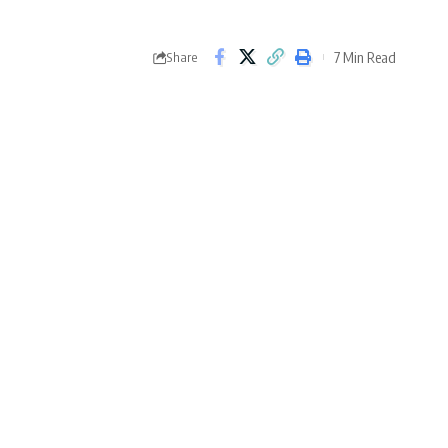
7 Min Read
Share