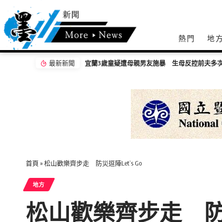
熱門
地
最新新聞
嘉義無人機競賽登場 73隊挑戰穿越賽與無人機
首頁
»
松山歡樂齊步走 防災逗陣Let’s Go
地方
松山歡樂齊步走 防災逗