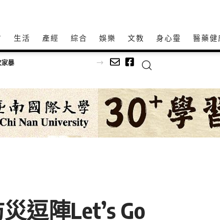
方
生活
產經
綜合
娛樂
文教
身心𩆜
醫藥健
足球
陣Let’s Go