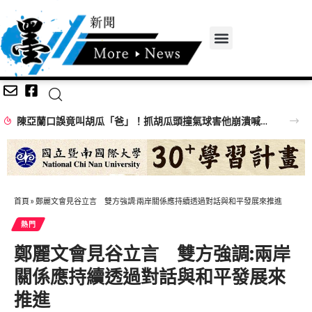
陳亞蘭口誤竟叫胡瓜「爸」！抓胡瓜頭撞氣球害他崩潰喊：不演了啦
首頁
»
鄭麗文會見谷立言 雙方強調:兩岸關係應持續透過對話與和平發展來推進
熱門
鄭麗文會見谷立言 雙方強調:兩岸
關係應持續透過對話與和平發展來
推進