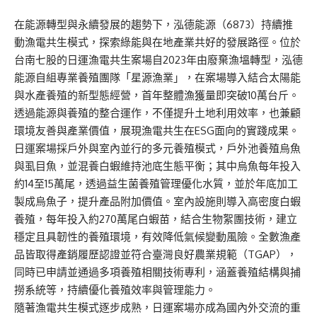
在能源轉型與永續發展的趨勢下，泓德能源（6873）持續推
動漁電共生模式，探索綠能與在地產業共好的發展路徑。位於
台南七股的日運漁電共生案場自2023年由廢棄漁塭轉型，泓德
能源自組專業養殖團隊「星源漁業」，在案場導入結合太陽能
與水產養殖的新型態經營，首年整體漁獲量即突破10萬台斤。
透過能源與養殖的整合運作，不僅提升土地利用效率，也兼顧
環境友善與產業價值，展現漁電共生在ESG面向的實踐成果。
日運案場採戶外與室內並行的多元養殖模式，戶外池養殖烏魚
與虱目魚，並混養白蝦維持池底生態平衡；其中烏魚每年投入
約14至15萬尾，透過益生菌養殖管理優化水質，並於年底加工
製成烏魚子，提升產品附加價值。室內設施則導入高密度白蝦
養殖，每年投入約270萬尾白蝦苗，結合生物絮團技術，建立
穩定且具韌性的養殖環境，有效降低氣候變動風險。全數漁產
品皆取得產銷履歷認證並符合臺灣良好農業規範（TGAP），
同時已申請並通過多項養殖相關技術專利，涵蓋養殖結構與捕
撈系統等，持續優化養殖效率與管理能力。
隨著漁電共生模式逐步成熟，日運案場亦成為國內外交流的重