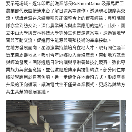
要示範場域。近年印尼前漁業部長RokhminDahuri及羅馬尼亞
農業部代表團接連來台了解日運案場運作，透過現地觀摩與交
流，認識台灣在永續養殖與能源整合上的實務經驗；農科院團
隊亦曾到訪交流，深化農業研究與產業應用的連結。此外，國
立中山大學與雲林科技大學等師生也曾走進案場，透過實地學
習與互動交流，促進再生能源與養殖技術的產學接軌。
在地方發展面向，星源漁業持續培育在地人才，現有同仁過半
數來自周邊地區，吸引青年返鄉投入養殖產業，帶動地方就業
與經濟發展。團隊透過日常培訓與舉辦養殖技能競賽，強化專
業能力與安全意識，並促進經驗傳承與技術精進。部分同仁亦
將所學應用於自有魚塭，進一步優化在地養殖方式，形成產業
升級的正向循環，讓漁電共生不僅是產業模式，更成為與地方
共生共榮的發展實踐。