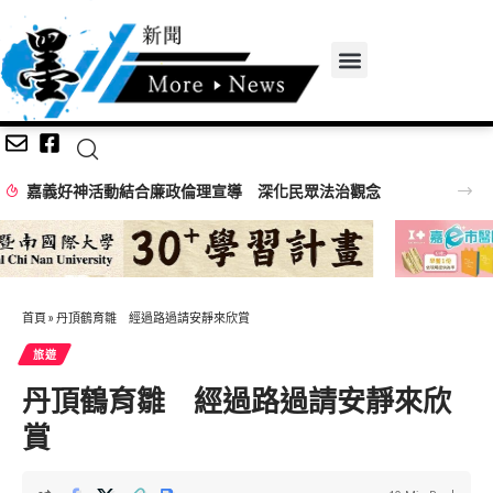
嘉義好神活動結合廉政倫理宣導 深化民眾法治觀念
首頁
»
丹頂鶴育雛 經過路過請安靜來欣賞
旅遊
丹頂鶴育雛 經過路過請安靜來欣
賞