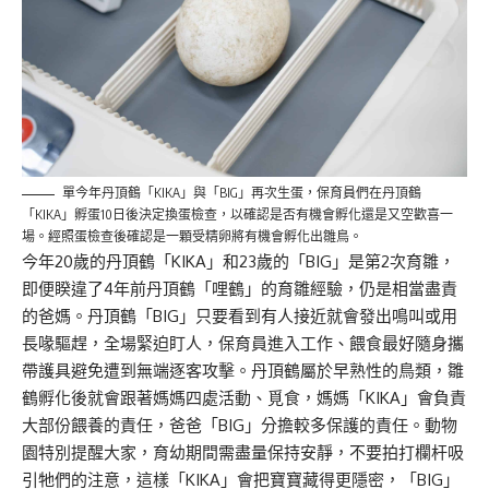
單今年丹頂鶴「KIKA」與「BIG」再次生蛋，保育員們在丹頂鶴
「KIKA」孵蛋10日後決定換蛋檢查，以確認是否有機會孵化還是又空歡喜一
場。經照蛋檢查後確認是一顆受精卵將有機會孵化出雛鳥。
今年20歲的丹頂鶴「KIKA」和23歲的「BIG」是第2次育雛，
即便睽違了4年前丹頂鶴「哩鶴」的育雛經驗，仍是相當盡責
的爸媽。丹頂鶴「BIG」只要看到有人接近就會發出鳴叫或用
長喙驅趕，全場緊迫盯人，保育員進入工作、餵食最好隨身攜
帶護具避免遭到無端逐客攻擊。丹頂鶴屬於早熟性的鳥類，雛
鶴孵化後就會跟著媽媽四處活動、覓食，媽媽「KIKA」會負責
大部份餵養的責任，爸爸「BIG」分擔較多保護的責任。動物
園特別提醒大家，育幼期間需盡量保持安靜，不要拍打欄杆吸
引牠們的注意，這樣「KIKA」會把寶寶藏得更隱密，「BIG」