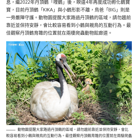
息，繼2022年丹頂鶴「哩鶴」後，睽違4年再度成功孵化鶴寶
寶，目前丹頂鶴「KIKA」與小鶴形影不離，鳥爸「BIG」則是
一旁嚴陣守護。動物園提醒大家路過丹頂鶴的區域，請勿趨前
靠近並保持安靜，會比較容易看到小鶴與親鳥的互動行為。最
佳觀察丹頂鶴育雛的位置就在兩棲爬蟲動物館廊道。
動物園提醒大家路過丹頂鶴的區域，請勿趨前靠近並保持安靜，會比
較容易看到小鶴與親鳥的互動行為。最佳觀察丹頂鶴育雛的位置就在兩棲爬蟲