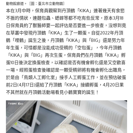
動物館廊道。［圖：臺北市立動物園］
本在3月中時，保育員觀察到丹頂鶴「KIKA」連著幾天有食慾
不振的情狀，連麵包蟲、蟋蟀等都不吃有些反常，原本3月18
日保育員約了獸醫師要一起評估是否要進一步檢查，沒想到竟
在草叢中發現丹頂鶴「KIKA」生了一顆蛋。自從2022年丹頂
鶴「哩鶴」誕生之後，丹頂鶴「KIKA」與「BIG」還是努力年
年生蛋，可惜都是沒能成功受精的「空包蛋」，今年丹頂鶴
「KIKA」與「BIG」再次生蛋，保育員們在丹頂鶴「KIKA」孵
蛋10日後決定換蛋檢查，以確認是否有機會孵化還是又空歡喜
一場。經照蛋檢查後確認是一顆受精卵將有機會孵化出雛鳥，
於是由「鳥類人工孵化室」接手人工孵蛋工作，並在預估破蛋
前2日(4月17日)還給了丹頂鶴「KIKA」接續孵蛋，4月20日果
不其然就在丹頂鶴活動場看見小鶴寶寶的誕生！