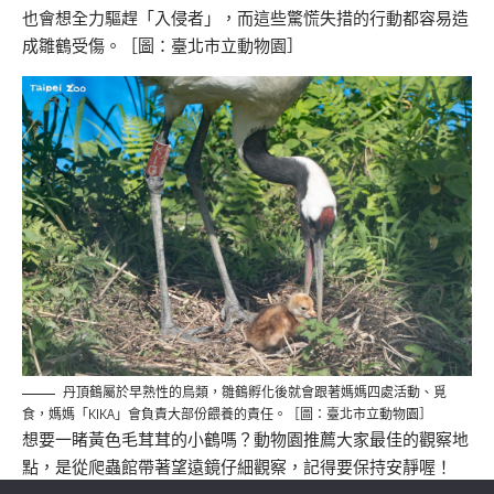
也會想全力驅趕「入侵者」，而這些驚慌失措的行動都容易造
成雛鶴受傷。［圖：臺北市立動物園］
丹頂鶴屬於早熟性的鳥類，雛鶴孵化後就會跟著媽媽四處活動、覓
食，媽媽「KIKA」會負責大部份餵養的責任。［圖：臺北市立動物園］
想要一睹黃色毛茸茸的小鶴嗎？動物園推薦大家最佳的觀察地
點，是從爬蟲館帶著望遠鏡仔細觀察，記得要保持安靜喔！