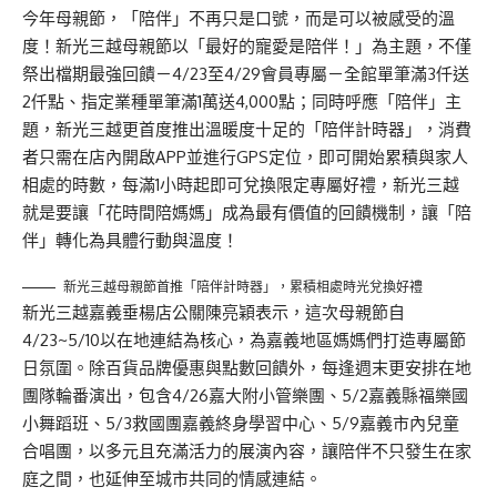
今年母親節，「陪伴」不再只是口號，而是可以被感受的溫
度！新光三越母親節以「最好的寵愛是陪伴！」為主題，不僅
祭出檔期最強回饋－
4/23至4/29會員專屬－全館單筆滿
3
仟送
2
仟點、指定業種單筆滿
1
萬送4,000點
；
同時呼應「陪伴」主
題，
新光三越更首度推出溫暖度十足的「陪伴計時器」
，消費
者只需在店內開啟APP並進行GPS定位，即可開始累積與家人
相處的時數，
每滿1小時起即可兌換限定專屬好禮
，新光三越
就是要讓「花時間陪媽媽」成為最有價值的回饋機制，讓「陪
伴」轉化為具體行動與溫度！
新光三越母親節首推「陪伴計時器」，累積相處時光兌換好禮
新光三越嘉義垂楊店公關陳亮穎
表示
，
這次母親節
自
4/23~5/10
以在地連結為核心，為嘉義地區媽媽們打造專屬節
日氛圍。除百貨品牌優惠與點數回饋外，每逢週末更安排在地
團隊輪番演出，包含
4/26嘉大附小管樂團、5/2
嘉義縣
福樂國
小舞蹈班、5/3救國團嘉義
終身學習中心、5/9嘉義市內兒童
合唱團
，
以多元且充滿活力的展演內容，讓陪伴不只發生在家
庭之間，也延伸至城市共同的情感連結。