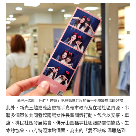
新光三越用「陪伴計時器」把與媽媽共度的每一小時變成溫暖好禮
此外，
新光三越嘉義店更攜手嘉義市政府及在地社區資源，串
聯多個單位共同發起兩場女性長輩關懷行動。包含
以安寮、車
店、導民社區發展協會
、
佛光山圓福寺
社區照顧關懷據點、
生
命線協會、
市府
特照津貼個案
、
為主的
「愛不缺席 溫暖送到