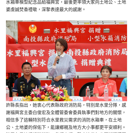
水箱車模型紀念品給福興宮，最後更率領大家向土地公、土地
婆虔誠焚香禮敬，深摯表達最大的感謝。
許縣長指出，她衷心代表縣政府消防局，特別是水里分隊，感
謝福興宮主委白俊宏及全體管委會委員執事們對地方的關懷，
相信多了這輛特別符合水里救災需求的消防水箱車，在土地
公、土地婆的保佑下，能讓鄉親及地方大小事都更平安順利。