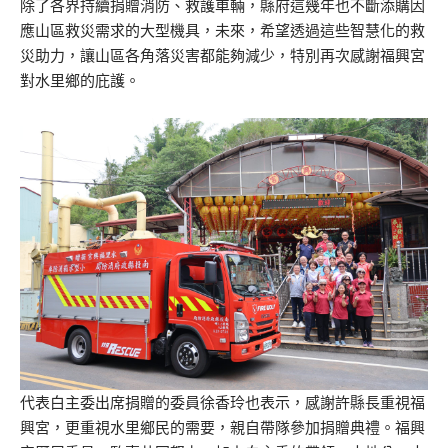
除了各界持續捐贈消防、救護車輛，縣府這幾年也不斷添購因
應山區救災需求的大型機具，未來，希望透過這些智慧化的救
災助力，讓山區各角落災害都能夠減少，特別再次感謝福興宮
對水里鄉的庇護。
代表白主委出席捐贈的委員徐香玲也表示，感謝許縣長重視福
興宮，更重視水里鄉民的需要，親自帶隊參加捐贈典禮。福興