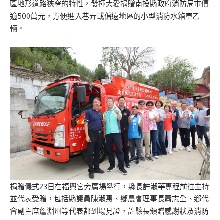
區地形道路狹窄的特性，發揮大愛捐贈南投縣政府消防局市價
逾500萬元，方便進入巷弄或偏遠地區的小型消防水箱車乙
輛。
捐贈儀式23日在福興宮旁廣場舉行，縣長許淑華專程前往主持
並代表受贈，包括縣議員陳淑惠、鄉農會理事長蕭志全、鄉代
會副主席詹淵州等代表都到場見證，許縣長頒贈感謝狀及消防