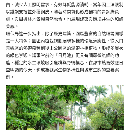
內、減少人工照明需求，有效降低能源消耗。當年因工法限制
以鐵架支撐並外覆銅皮，隨著時間氧化形成獨特的青銅綠色
調，與周邊林木景觀自然融合，也展現建築與環境共生的和諧
美感。
環保局進一步指出，除了歷史建築，園區豐富的自然環境同樣
是一大特色；園區內植栽規劃展現多樣的環境適應性，從入口
景觀區的熱帶樹種到後山公園區的溫帶林相植物，形成多層次
的綠色景觀。議事堂前的「日月池」更具有調節微氣候的功
能，穩定的水生環境吸引魚群與野鴨棲息，在都市熱島效應日
益明顯的今天，也成為觀察生物多樣性與城市生態的重要案
例。