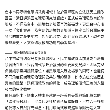
台中市再添特色環境教育場域！位於霧峰區的立法院民主議政
園區，近日通過國家環境研究院認證，正式成為環境教育設施
場所，不僅為台中市環境教育版圖再添新亮點，更是台中市唯
一以「文化資產」為主題的環境教育場域。這座見證台灣民主
發展的重要歷史地標，如今結合文化保存與永續理念，轉型為
兼具歷史、人文與環境教育功能的學習基地。
議政博物館國會變遷展覽
台中市政府環保局長吳盛忠表示，民主議政園區前身為台灣省
議會所在地，是台灣代議政治發展的重要歷史見證。園區完整
保留議事堂與議員席位，讓民眾走入歷史場景的同時，也能從
不同角度認識環境治理與公共決策的關係；如今這座充滿歷史
意義的建築，透過環境教育的轉化，成為理解環境正義與永續
發展的生動教材。
環保局指出，議事大樓本身就是一座兼具美學與節能概念的
「綠建築教材」。最具代表性的圓形屋頂設計，早在六十多年
前便導入自然採光理念，利用環繞式玻璃遮罩讓陽光進入室