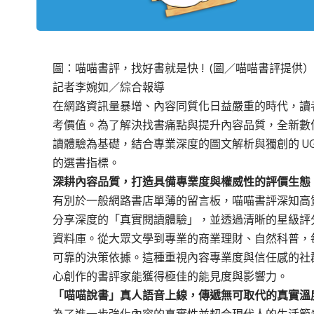
圖：喵喵書評，找好書就是快 ! (圖／喵喵書評提供
記者李婉如／綜合報導
在網路資訊量暴增、內容同質化日益嚴重的時代，讀
考價值。為了解決找書痛點與提升內容品質，全新數
讀體驗為基礎，結合專業深度的圖文解析與獨創的 U
的選書指標。
深耕內容品質，打造具備專業度與權威性的評價生態
有別於一般網路書店單薄的留言板，
喵喵書評
深知高
分享深度的「真實閱讀體驗」，並透過清晰的星級評
資料庫。從大眾文學到專業的商業理財、自然科普，
可靠的決策依據。這種重視內容專業度與信任感的社
心創作的書評家能獲得極佳的能見度與影響力。
「喵喵說書」真人語音上線，傳遞無可取代的真實溫
為了進一步強化內容的真實性並契合現代人的生活節