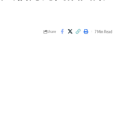
7 Min Read
Share