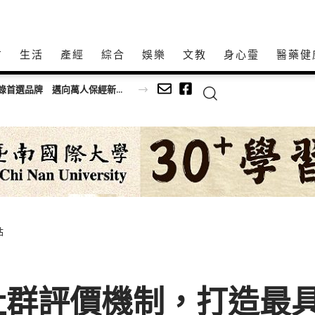
方
生活
產經
綜合
娛樂
文教
身心𩆜
醫藥健
智匯保經人力成長雙冠王三連霸！保經業人力登錄首選品牌 邁向萬人保經新里程
站
社群評價機制，打造最