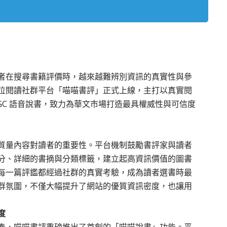
）
者在搜尋書籍評價時，越來越難辨別資訊的真實性與參
位閱讀社群平台「喵喵書評」正式上線，主打以真實閱
GC 語音說書，致力為華文市場打造最具權威性與可信度
質量內容對讀者的重要性。平台機制鼓勵書評家與讀者
分、詳細的書摘與分類標籤，建立起高資訊價值的圖書
每一篇評鑑都經過社群的真實考驗，成為讀者選書時最
群氛圍，不僅大幅提升了網站的優質資訊密度，也讓用
度
奏，
喵喵書評
重磅推出了首創的「喵喵說書」功能。平