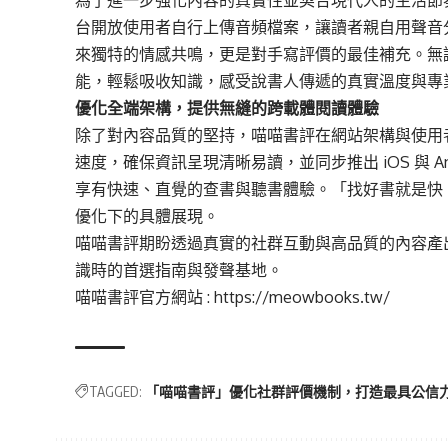
台開放使用者自行上傳音頻檔案，讓讀者親自用聲音
來獨特的情感共鳴，更是對手寫評價的最佳補充。無
能，輕鬆吸收知識，感受說書人傳遞的真實溫度與專
優化全端架構，提供無縫的跨載體閱讀體驗
除了對內容品質的堅持，
喵喵書評
在網站架構與使用
速度，確保資訊呈現清晰易讀，並同步推出 iOS 與 An
享有快速、直覺的查書與聽書體驗。「找好書就是快
優化下的具體展現。
喵喵書評
期盼透過真實的社群互動與高品質的內容產
識時的首選指南與發聲基地。
喵喵書評官方網站 :
https://meowbooks.tw/
TAGGED:
「喵喵書評」優化社群評價機制，打造最具公信