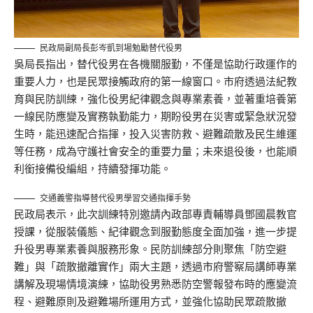
民政局副局長彭岑凱到場勉勵替代役男
吳局長指出，替代役男在各機關服勤，不僅是協助行政運作的
重要人力，也是民眾接觸政府的第一線窗口。市府透過法紀教
育與民防訓練，強化役男紀律觀念與專業素養，並著重培養第
一線民防應變及實務執勤能力，期盼役男在災害或緊急狀況發
生時，能迅速配合指揮，投入災害防救、避難疏散及民生維運
等任務，成為守護社會安全的重要力量；未來退役後，也能順
利銜接備役編組，持續發揮功能。
交通義警指導替代役男學習交通指揮手勢
民政局表示，此次訓練特別邀請內政部專責輔導員鄧國晨教官
授課，從服裝儀態、紀律觀念到服勤態度全面加強，進一步提
升役男專業素養與服務形象。民防訓練部分則聚焦「防空避
難」與「疏散撤離實作」兩大主題，透過市府警察局講師專業
講解及現場情境演練，協助役男熟悉防空警報發布時的應變流
程、避難原則及避難場所運用方式，並強化協助民眾疏散撤