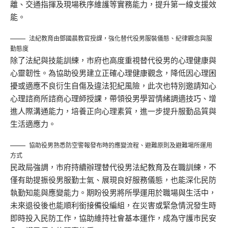
離、交通指揮及現場秩序維護等實務能力，提升第一線支援效
能。
法紀教育由鄧國晨教官授課，強化替代役男服裝儀態、紀律觀念與服
勤態度
除了法紀與技能訓練，市府也高度重視替代役男的心理健康與
心靈韌性。為協助役男建立正確心理健康觀念，降低因心理困
擾或適應不良衍生自傷及違法犯紀風險，此次也特別邀請知心
心理諮商所諮商心理師授課，帶領役男學習情緒調適技巧、增
進人際溝通能力，培養正向心理素質，進一步提升服勤品質與
生活適應力。
協助役男熟悉防空警報發布時的應變流程、避難原則及避難場所運用
方式
民政局強調，市府持續辦理替代役男法紀教育及在職訓練，不
僅有助提振役男服勤士氣、展現良好服務儀態，也能深化民防
執勤知能與應變能力。期盼役男將所學運用於職場與生活中，
未來退役後也能順利銜接備役編組，在災害或緊急情況發生時
即時投入民防工作，協助維持社會基本運作，成為守護市民安