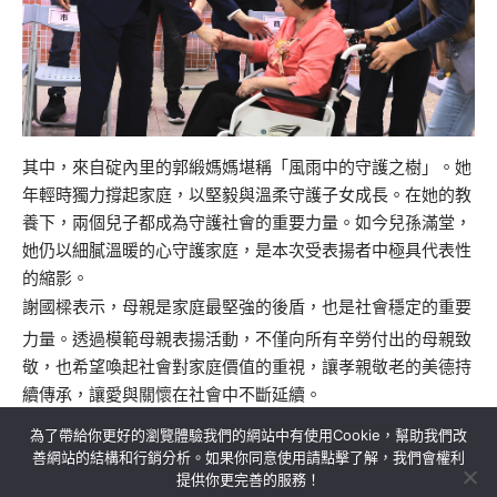
其中，來自碇內里的郭緞媽媽堪稱「風雨中的守護之樹」。她
年輕時獨力撐起家庭，以堅毅與溫柔守護子女成長。在她的教
養下，兩個兒子都成為守護社會的重要力量。如今兒孫滿堂，
她仍以細膩溫暖的心守護家庭，是本次受表揚者中極具代表性
的縮影。
謝國樑表示，母親是家庭最堅強的後盾，也是社會穩定的重要
力量。透過模範母親表揚活動，不僅向所有辛勞付出的母親致
敬，也希望喚起社會對家庭價值的重視，讓孝親敬老的美德持
續傳承，讓愛與關懷在社會中不斷延續。
為了帶給你更好的瀏覽體驗我們的網站中有使用Cookie，幫助我們改
善網站的結構和行銷分析。如果你同意使用請點擊了解，我們會權利
提供你更完善的服務！
關於我們
隱私權政策
聯絡我們