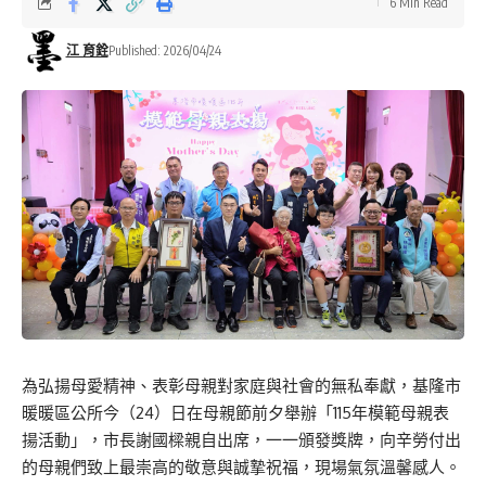
6 Min Read
江 育銓
Published: 2026/04/24
為弘揚母愛精神、表彰母親對家庭與社會的無私奉獻，基隆市
暖暖區公所今（24）日在母親節前夕舉辦「115年模範母親表
揚活動」，市長謝國樑親自出席，一一頒發獎牌，向辛勞付出
的母親們致上最崇高的敬意與誠摯祝福，現場氣氛溫馨感人。