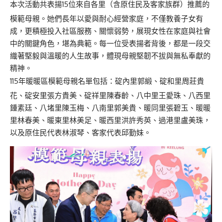
本次活動共表揚15位來自各里（含原住民及客家族群）推薦的
模範母親。她們長年以愛與耐心經營家庭，不僅教養子女有
成，更積極投入社區服務、關懷弱勢，展現女性在家庭與社會
中的關鍵角色，堪為典範。每一位受表揚者背後，都是一段交
織著堅毅與溫暖的人生故事，體現母親堅韌不拔與無私奉獻的
精神。
115年暖暖區模範母親名單包括：碇內里郭緞、碇和里周莊貴
花、碇安里張方貴美、碇祥里陳春齡、八中里王愛珠、八西里
鍾素廷、八堵里陳玉梅、八南里郭美貴、暖同里張碧玉、暖暖
里林春美、暖東里林美足、暖西里洪許秀英、過港里盧美珠，
以及原住民代表林淑琴、客家代表邱勤妹。