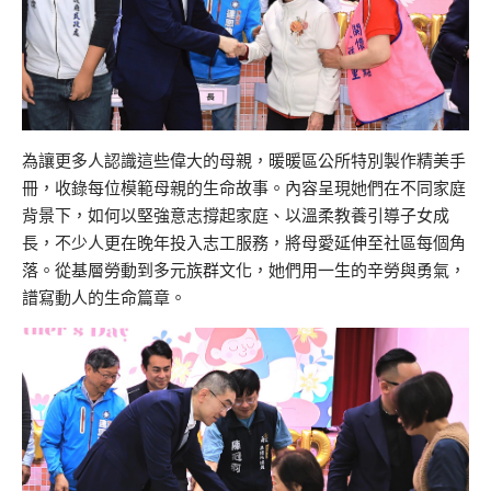
為讓更多人認識這些偉大的母親，暖暖區公所特別製作精美手
冊，收錄每位模範母親的生命故事。內容呈現她們在不同家庭
背景下，如何以堅強意志撐起家庭、以溫柔教養引導子女成
長，不少人更在晚年投入志工服務，將母愛延伸至社區每個角
落。從基層勞動到多元族群文化，她們用一生的辛勞與勇氣，
譜寫動人的生命篇章。