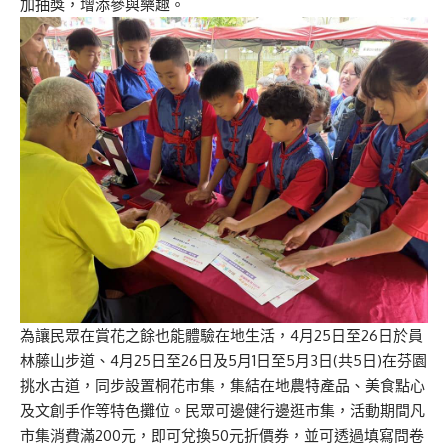
加抽獎，增添參與樂趣。
為讓民眾在賞花之餘也能體驗在地生活，4月25日至26日於員
林藤山步道、4月25日至26日及5月1日至5月3日(共5日)在芬園
挑水古道，同步設置桐花市集，集結在地農特產品、美食點心
及文創手作等特色攤位。民眾可邊健行邊逛市集，活動期間凡
市集消費滿200元，即可兌換50元折價券，並可透過填寫問卷