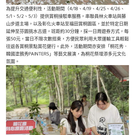
為提升交通便利性，活動期間（4/18、4/19、4/25、4/26、
5/1、5/2、5/3）提供賞桐接駁車服務，串聯員林火車站與藤
山步道主場，以及彰化火車站至福田賞桐園區，並於特定日期
延伸至芬園挑水古道，班距約30分鐘，採一日周遊券方式，每
張50元，當日不限次數搭乘，方便民眾利用大眾運輸工具輕鬆
往返各賞桐景點賞花健行。此外，活動期間亦安排「桐花秀．
韓國塗鴉秀PAINTERS」等藝文展演，為桐花祭增添多元文化
氛圍。