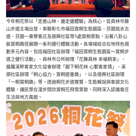
今年桐花祭以「走進山林、邊走邊體驗」為核心，從員林市藤
山步道主場出發，串聯彰化市福田賞桐生態園區、芬園挑水古
道、芬園一東寮客庄及德興社區等5處賞桐景點，沿著八卦山
脈賞桐路徑展開一系列健行體驗活動。各場域結合在地特色規
劃多元內容，包括福田社區辦理「福田賞桐生態園區～賞桐步
道之健行活動」、員林市公所辦理「花舞員林 幸福桐享」、
貓羅溪畔客家文化協會辦理「腳下桐花林 心繫客家情」、溪
頭社區辦理「桐心協力‧賞桐遊童趣」，以及德興社區辦理
「一桐賞桐趣」等。透過桐花步道導覽、生態解說與客語文化
體驗，讓民眾在漫步間欣賞桐花飛雪景致，同時深入認識客庄
生活與地方風貌。