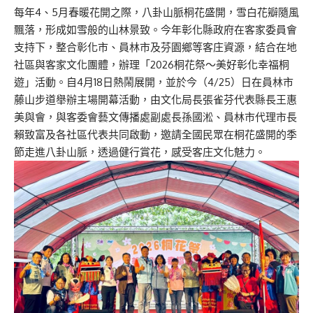
每年4、5月春暖花開之際，八卦山脈桐花盛開，雪白花瓣隨風
飄落，形成如雪般的山林景致。今年彰化縣政府在客家委員會
支持下，整合彰化市、員林市及芬園鄉等客庄資源，結合在地
社區與客家文化團體，辦理「2026桐花祭～美好彰化幸福桐
遊」活動。自4月18日熱鬧展開，並於今（4/25）日在員林市
藤山步道舉辦主場開幕活動，由文化局長張雀芬代表縣長王惠
美與會，與客委會藝文傳播處副處長孫國淞、員林市代理市長
賴致富及各社區代表共同啟動，邀請全國民眾在桐花盛開的季
節走進八卦山脈，透過健行賞花，感受客庄文化魅力。