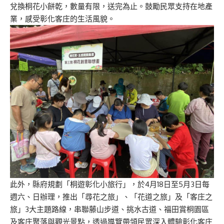
兌換桐花小餅乾，數量有限，送完為止。鼓勵民眾支持在地產
業，感受彰化客庄的生活風貌。
此外，縣府規劃「桐遊彰化小旅行」，於4月18日至5月3日每
週六、日辦理，推出「尋花之旅」、「花道之旅」及「客庄之
旅」3大主題路線，串聯藤山步道、挑水古道、福田賞桐園區
及客庄聚落與觀光景點，透過導覽帶領民眾深入體驗彰化客庄