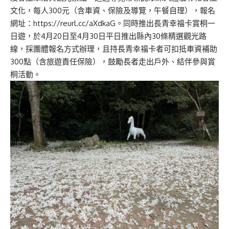
文化，每人300元（含車資、保險及導覽，午餐自理），報名
網址：https://reurl.cc/aXdkaG。同時推出長青幸福卡賞桐一
日遊，於4月20日至4月30日平日推出縣內30條精選觀光路
線，採團體報名方式辦理，且持長青幸福卡者可扣抵車資補助
300點（含旅遊責任保險），鼓勵長者走出戶外、結伴參與賞
桐活動。