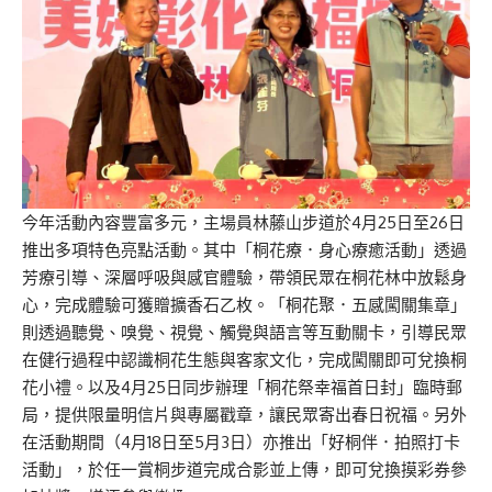
今年活動內容豐富多元，主場員林藤山步道於4月25日至26日
推出多項特色亮點活動。其中「桐花療．身心療癒活動」透過
芳療引導、深層呼吸與感官體驗，帶領民眾在桐花林中放鬆身
心，完成體驗可獲贈擴香石乙枚。「桐花聚．五感闖關集章」
則透過聽覺、嗅覺、視覺、觸覺與語言等互動關卡，引導民眾
在健行過程中認識桐花生態與客家文化，完成闖關即可兌換桐
花小禮。以及4月25日同步辦理「桐花祭幸福首日封」臨時郵
局，提供限量明信片與專屬戳章，讓民眾寄出春日祝福。另外
在活動期間（4月18日至5月3日）亦推出「好桐伴．拍照打卡
活動」，於任一賞桐步道完成合影並上傳，即可兌換摸彩券參