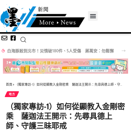
白海豚殺到北市！災情破180件、5人受傷 蔣萬安：勿鬆懈
首頁
»
（獨家專訪-1）如何從顯教入金剛密乘 薩迦法王開示：先尋具德上師、守護三昧耶戒
地方
（獨家專訪-1）如何從顯教入金剛密
乘 薩迦法王開示：先尋具德上
師、守護三昧耶戒