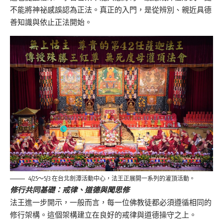
不能將神祕感誤認為正法。真正的入門，是從辨別、親近具德
善知識與依止正法開始。
4/25～5/3 在台北劍潭活動中心，法王正展開一系列的灌頂活動。
修行共同基礎：戒律、道德與聞思修
法王進一步開示，一般而言，每一位佛教徒都必須遵循相同的
修行架構。這個架構建立在良好的戒律與道德操守之上。