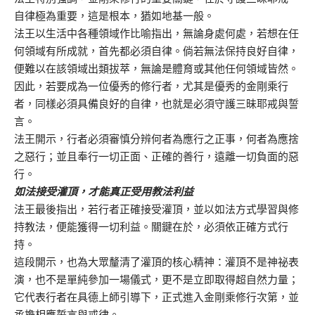
自律極為重要，這是根本，猶如地基一般。
法王以生活中各種領域作比喻指出，無論身處何處，若想在任
何領域有所成就，首先都必須自律。倘若無法保持良好自律，
便難以在該領域出類拔萃，無論是體育或其他任何領域皆然。
因此，若要成為一位優秀的修行者，尤其是優秀的金剛乘行
者，同樣必須具備良好的自律，也就是必須守護三昧耶戒與誓
言。
法王開示，行者必須審慎分辨何者為應行之正事，何者為應捨
之惡行；並且奉行一切正面、正確的善行，遠離一切負面的惡
行。
如法接受灌頂，才能真正受用教法利益
法王最後指出，若行者正確接受灌頂，並以如法方式學習與修
持教法，便能獲得一切利益。關鍵在於，必須依正確方式行
持。
這段開示，也為大眾釐清了灌頂的核心精神：灌頂不是神祕表
演，也不是單純參加一場儀式，更不是立即取得超自然力量；
它代表行者在具德上師引導下，正式進入金剛乘修行次第，並
承擔相應誓言與戒律。