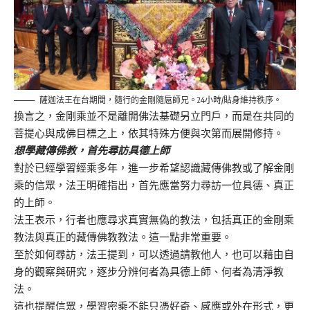
薩迦法王在台期間，隨行的金剛隨扈師兄。24小時/貼身維持秩序。
換言之，金剛乘並不是離開佛法基礎另立門戶，而是在共同的
菩提心與成佛目標之上，依其特殊方便與次第而展開修持。
想學藏傳佛教，首先尋訪具德上師
對於已經學習經乘多年，進一步希望認識藏傳佛教或了解金剛
乘的信眾，法王明確指出，首先應當努力尋訪一位具德、真正
的上師。
法王表示，行者也應尋求真實無偽的教法，包括真正的金剛乘
教法與真正的藏傳佛教教法。這一點非常重要。
至於如何尋訪，法王提到，可以透過請教他人，也可以藉由自
身的觀察與研究，逐步分辨何者為具德上師、何者為清淨教
法。
這也提醒信眾，學習密乘不能只憑好奇、感應或外在形式，更