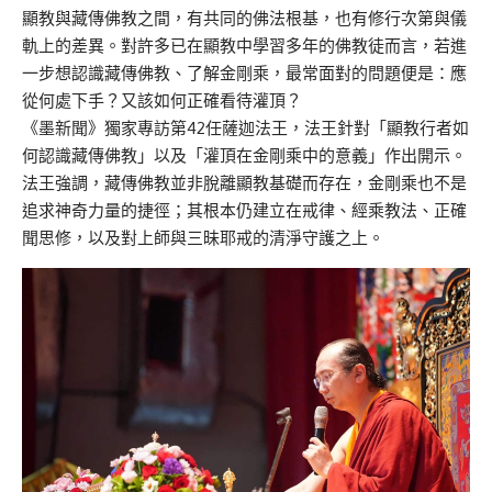
顯教與藏傳佛教之間，有共同的佛法根基，也有修行次第與儀
軌上的差異。對許多已在顯教中學習多年的佛教徒而言，若進
一步想認識藏傳佛教、了解金剛乘，最常面對的問題便是：應
從何處下手？又該如何正確看待灌頂？
《墨新聞》獨家專訪第42任薩迦法王，法王針對「顯教行者如
何認識藏傳佛教」以及「灌頂在金剛乘中的意義」作出開示。
法王強調，藏傳佛教並非脫離顯教基礎而存在，金剛乘也不是
追求神奇力量的捷徑；其根本仍建立在戒律、經乘教法、正確
聞思修，以及對上師與三昧耶戒的清淨守護之上。