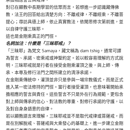
對已在顯教中長期學習的信眾而言，若想進一步認識藏傳佛
教，法王的回答給出清楚方向：不離戒律，不離經乘，不離菩
提心；尋訪具德上師，依止真實教法，依聞思修次第前進，並
以自律守護三昧耶。
這也是金剛乘真正的門徑。
名詞加注：什麼是「三昧耶戒」？
「三昧耶」為梵文 Samaya，藏文稱為 dam tshig，通常可譯
為誓言、承諾、密乘戒或神聖約定。若以較容易理解的方式說
明，三昧耶戒就是行者在接受金剛乘灌頂之後，與上師、傳
承、本尊及修行法門之間所建立的清淨承諾。
在金剛乘傳統中，灌頂並非只是參與一場宗教儀式，而是正式
進入某一密法修持的門徑。當行者接受灌頂，也意味著開始承
擔相應的誓言與責任。這些誓言不只是外在行為規範，更包含
對上師與傳承的信心、對法教的尊重、對修行承諾的守護，以
及對自身身語意的自律。
若以顯教語言來理解，三昧耶戒並不是取代戒律或菩薩戒，而
是在別解脫戒、菩薩戒與大乘發心的基礎上，進一步建立金剛