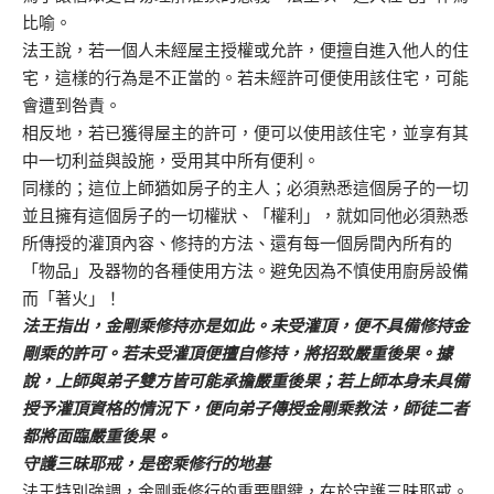
比喻。
法王說，若一個人未經屋主授權或允許，便擅自進入他人的住
宅，這樣的行為是不正當的。若未經許可便使用該住宅，可能
會遭到咎責。
相反地，若已獲得屋主的許可，便可以使用該住宅，並享有其
中一切利益與設施，受用其中所有便利。
同樣的；這位上師猶如房子的主人；必須熟悉這個房子的一切
並且擁有這個房子的一切權狀、「權利」，就如同他必須熟悉
所傳授的灌頂內容、修持的方法、還有每一個房間內所有的
「物品」及器物的各種使用方法。避免因為不慎使用廚房設備
而「著火」！
法王指出，金剛乘修持亦是如此。未受灌頂，便不具備修持金
剛乘的許可。若未受灌頂便擅自修持，將招致嚴重後果。據
說，上師與弟子雙方皆可能承擔嚴重後果；若上師本身未具備
授予灌頂資格的情況下，便向弟子傳授金剛乘教法，師徒二者
都將面臨嚴重後果。
守護三昧耶戒，是密乘修行的地基
法王特別強調，金剛乘修行的重要關鍵，在於守護三昧耶戒。