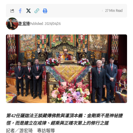
27 Min Read
游 宏琦
Published: 2026/04/26
第42任薩迦法王談藏傳佛教與灌頂本義：金剛乘不是神祕捷
徑，而是建立在戒律、經乘與正確次第上的修行之道
記者／游宏琦 專訪報導