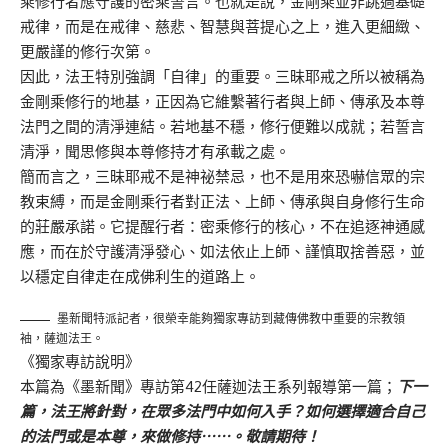
乘修行者應守護的密乘誓言。也就是說，金剛乘並非跳過基礎
戒律，而是在戒律、慈悲、智慧與菩提心之上，進入更細緻、
更嚴謹的修行次第。
因此，法王特別強調「自律」的重要。三昧耶戒之所以被稱為
金剛乘修行的地基，正因為它維繫著行者與上師、傳承及本尊
法門之間的清淨連結。若地基不穩，修行便難以成就；若誓言
清淨，聞思修與本尊修持才有承載之處。
簡而言之，三昧耶戒不是神祕禁忌，也不是用來恐嚇信眾的宗
教束縛，而是金剛乘行者對正法、上師、傳承與自身修行生命
的莊嚴承諾。它提醒行者：密乘修行的核心，不在追逐神通感
應，而在於守護清淨發心、如法依止上師、謹慎取捨善惡，並
以穩定自律走在成佛利生的道路上。
墨新聞特派記者，很榮幸能夠獨家專訪到藏傳佛教中重要的宗教領
袖，薩迦法王。
《獨家專訪說明》
本篇為《墨新聞》專訪第42任薩迦法王系列報導第一篇；
下一
篇，法王將針對，在眾多法門中如何入手？如何選擇適合自己
的法門或是本尊，來做修持⋯⋯。敬請期待！