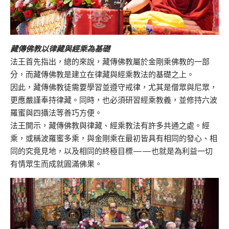
藏傳佛教以律藏與經乘為基礎
法王首先指出，總的來說，藏傳佛教屬於金剛乘佛教的一部
分，而藏傳佛教是建立在律藏與經乘教法的基礎之上。
因此，藏傳佛教徒需要學習並遵守戒律，尤其是僧眾與尼眾，
更應嚴謹奉持律藏。同時，也必須研習經乘教義，並修持六波
羅蜜與四攝法等善巧方便。
法王開示，藏傳佛教與律藏、經乘教法有許多共通之處。經
乘，或稱波羅蜜多乘，與金剛乘在最初皆具有相同的發心、相
同的究竟見地，以及相同的終極目標——也就是為利益一切
有情眾生而成就圓滿佛果。