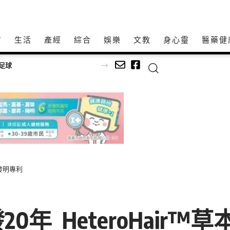
方
生活
產經
綜合
娛樂
文教
身心𩆜
醫藥健
足球
家發明專利
年 HeteroHair™