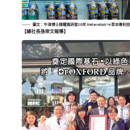
圖文：牛津博士陳耀寬研發20年 HeteroHair
草本專利技
【總社長孫崇文報導】