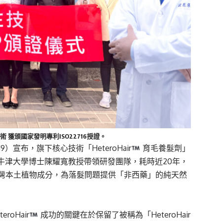
 獲頒國家發明專利ISO22716授證。
宣布，旗下核心技術「HeteroHair
育毛養髮劑」
英國牛津大學博士陳耀寬教授帶領研發團隊，耗時近20年，
灣本土植物成分，為落髮問題提供「非西藥」的純天然
oHair
成功的關鍵在於保留了被稱為「HeteroHair