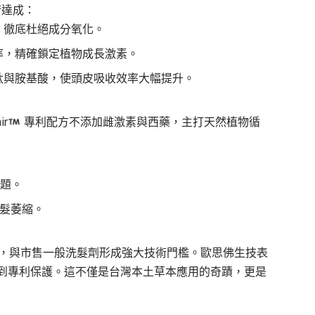
術達成：
，徹底杜絕成分氧化。
率，精確鎖定植物成長激素。
肽與胺基酸，使頭皮吸收效率大幅提升。
r
專利配方不添加雌激素與西藥，主打天然植物循
問題。
毛髮萎縮。
產品，與市售一般洗髮劑形成強大技術門檻。歐思佛生技表
到專利保護。這不僅是台灣本土草本應用的奇蹟，更是