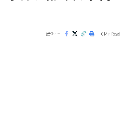
6 Min Read
Share