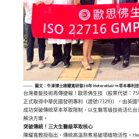
圖文：牛津博士陳耀寬研發20年 HeteroHair
草本專利技術
台灣養髮技術再傳捷報！歐思佛生技（股票代號：7519）
正式取得中華民國發明專利（證號I732113）。由
成功突破傳統草本萃取限制，以生醫等級技術活化台
解決方案。
突破傳統！三大生醫級萃取核心
陳耀寬教授指出，傳統高溫熬煮易破壞植物活性。Heter