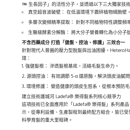
生長因子」的活性分子，並透過以下三大獨家技
真空超音波破壁： 在低溫環境下震碎植物細胞壁
多層次變頻精準提取： 針對不同植物特性調整頻
生醫級酵素分解酶： 將大分子營養轉化為小分子
不含西藥成分
打造「健髮、控油、修護」三效合一
針對現代人普遍的壓力型脫髮與出油困擾，HeteroHai
環：
強健髮根： 滲透髮根基底，活絡毛髮生命力。
源頭控油： 有效調節 5-α 還原酶，解決頭皮油膩
環境修護： 營造健康的頭皮生態系，從根本預防
建立技術護城河 Ladefa® 樂得髮系列核心競爭力
這項技術已全面應用於「Ladefa® 樂得髮」系列
示，從專利設備、生產製程到最終配方組合，皆已受
科學育髮的重大里程碑。