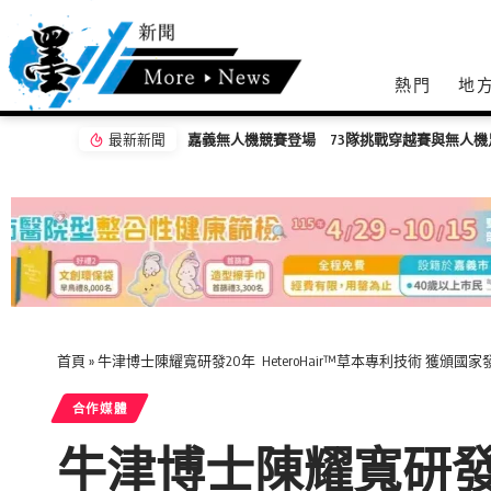
熱門
地
最新新聞
嘉義無人機競賽登場 73隊挑戰穿越賽與無人機
首頁
»
牛津博士陳耀寬研發20年 HeteroHair™草本專利技術 獲頒國
合作媒體
牛津博士陳耀寬研發20