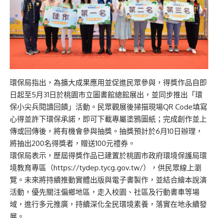
環保局指出，為擴大成果應用並促進民眾參與，得獎作品自即
日起至5月31日於桃園市立圖書館總館展出，並同步推出「環
保小尖兵閱讀回饋」活動。民眾觀展後掃描現場QR Code填寫
心得並許下環保承諾，即可下載專屬塗鴉圖紙；完成創作並上
傳或回傳後，將有機會參與抽獎。抽獎預計於6月10日辦理，
將抽出
200
名得獎者，贈送
100
元禮券。
環保局表示，歷屆得獎作品已建置於桃園市政府環境保護局環
境教育專區（
https://tydep.tycg.gov.tw/
），供民眾線上瀏
覽。未來將持續推動實體出版與電子書製作，並結合繪本說演
活動，
優先關注偏鄉地區，走
入校園、社區及行動書車
等場
域
，
進行
多元
推廣，持續深化全民環境素養，落實在地永續發
展。