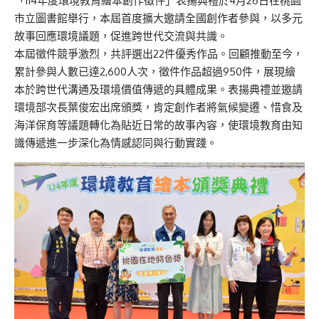
「114年度環境教育繪本創作徵件」表揚典禮於4月26日在桃園
市立圖書館舉行，本屆首度擴大邀請全國創作者參與，以多元
故事回應環境議題，促進跨世代交流與共識。
本屆徵件競爭激烈，共評選出22件優秀作品。回顧推動至今，
累計參與人數已達
2,600
人次，徵件作品超過
950
件，展現繪
本於跨世代溝通及環境價值傳遞的具體成果。表揚典禮並邀請
環境部次長
葉俊宏
出席頒獎，肯定創作者將氣候變遷、惜食及
海洋保育等議題轉化為貼近日常的故事內容，使環境教育由知
識傳遞進一步深化為情感認同與行動實踐。