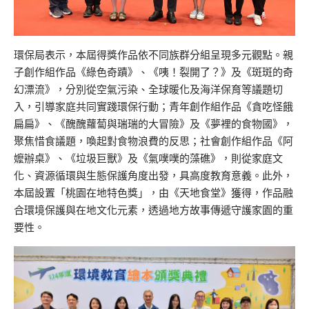
環保局表示，本屆得獎作品依不同族群分組呈現多元觀點。親
子創作組作品《綠色奇蹟》、《咦！裂開了？》及《斑斑的奇
幻漂流》，分別從空氣污染、全球暖化及海洋保育等議題切
入，引導家庭共同實踐環保行動；青年創作組作品《貪吃怪餓
扁扁》、《醜醜蘿蔔與瑞瑞的大冒險》及《夢裡的食物國》，
聚焦惜食議題，喚起對食物浪費的反思；社會創作組作品《阿
嬤辦桌》、《垃圾巨獸》及《氣噗噗的藻礁》，則從家庭文
化、資源循環與生態保護角度出發，具高度教育意義。此外，
本屆設置「桃園在地特色獎」，由《天地食堂》獲得，作品融
合環境保護與在地文化元素，透過地方故事傳遞守護家園的重
要性。