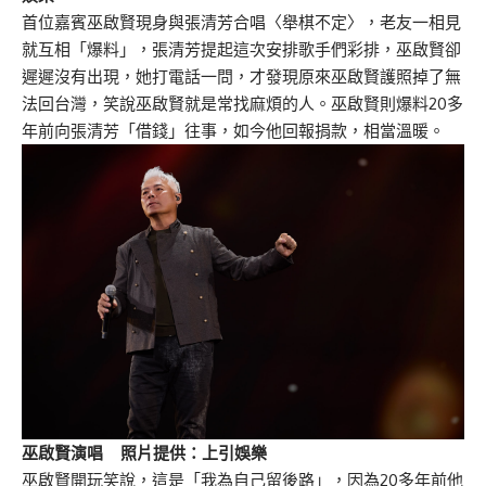
首位嘉賓巫啟賢現身與張清芳合唱〈舉棋不定〉，老友一相見
就互相「爆料」，張清芳提起這次安排歌手們彩排，巫啟賢卻
遲遲沒有出現，她打電話一問，才發現原來巫啟賢護照掉了無
法回台灣，笑說巫啟賢就是常找麻煩的人。巫啟賢則爆料20多
年前向張清芳「借錢」往事，如今他回報捐款，相當溫暖。
巫啟賢演唱 照片提供：上引娛樂
巫啟賢開玩笑說，這是「我為自己留後路」，因為20多年前他