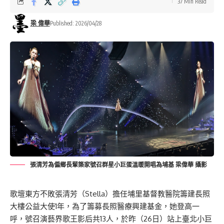
37 Min Read
梁 偉華
Published: 2026/04/28
張清芳為偏鄉長輩築家號召群星小巨蛋溫暖開唱為埔基 梁偉華 攝影
歌壇東方不敗張清芳（Stella）擔任埔里基督教醫院籌建長照
大樓公益大使1年，為了籌募長照醫療興建基金，她登高一
呼，號召演藝界歌王影后共13人，於昨（26日）站上臺北小巨