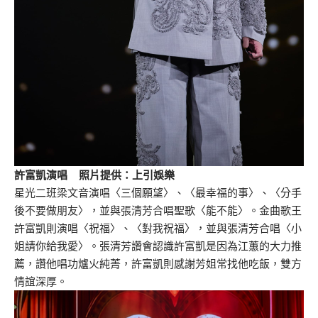
許富凱演唱 照片提供：上引娛樂
星光二班梁文音演唱〈三個願望〉、〈最幸福的事〉、〈分手
後不要做朋友〉，並與張清芳合唱聖歌〈能不能〉。金曲歌王
許富凱則演唱〈祝福〉、〈對我祝福〉，並與張清芳合唱〈小
姐請你給我愛〉。張清芳讚會認識許富凱是因為江蕙的大力推
薦，讚他唱功爐火純菁，許富凱則感謝芳姐常找他吃飯，雙方
情誼深厚。