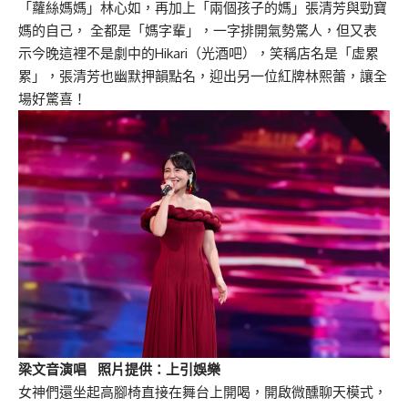
「蘿絲媽媽」林心如，再加上「兩個孩子的媽」張清芳與勁寶
媽的自己， 全都是「媽字輩」，一字排開氣勢驚人，但又表
示今晚這裡不是劇中的Hikari（光酒吧），笑稱店名是「虛累
累」，張清芳也幽默押韻點名，迎出另一位紅牌林熙蕾，讓全
場好驚喜！
梁文音演唱 照片提供：上引娛樂
女神們還坐起高腳椅直接在舞台上開喝，開啟微醺聊天模式，