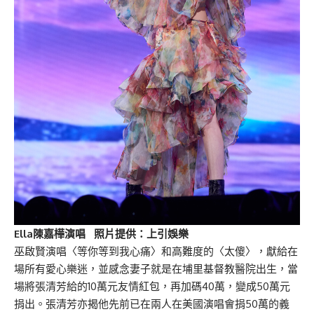
Ella陳嘉樺演唱 照片提供：上引娛樂
巫啟賢演唱〈等你等到我心痛〉和高難度的〈太傻〉，獻給在
場所有愛心樂迷，並感念妻子就是在埔里基督教醫院出生，當
場將張清芳給的10萬元友情紅包，再加碼40萬，變成50萬元
捐出。張清芳亦揭他先前已在兩人在美國演唱會捐50萬的義