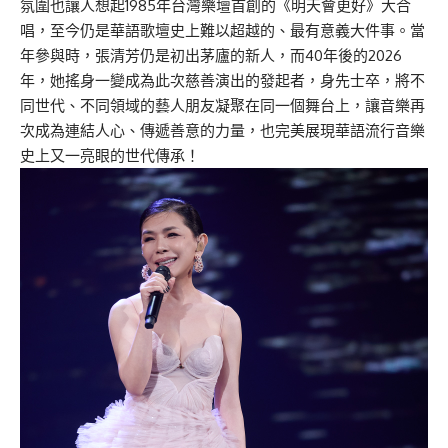
氛圍也讓人想起1985年台灣樂壇首創的《明天會更好》大合
唱，至今仍是華語歌壇史上難以超越的、最有意義大件事。當
年參與時，張清芳仍是初出茅廬的新人，而40年後的2026
年，她搖身一變成為此次慈善演出的發起者，身先士卒，將不
同世代、不同領域的藝人朋友凝聚在同一個舞台上，讓音樂再
次成為連結人心、傳遞善意的力量，也完美展現華語流行音樂
史上又一亮眼的世代傳承！