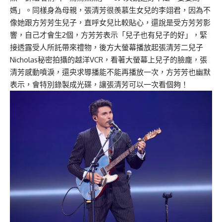
媽」。同樣身為母親，張清芳很羨慕生女兒的李翊君，因為不
像她跟方芳芳生兒子，直呼女兒比較貼心，還說是受方芳芳影
響，自己才會生2個，方芳芳表示「兒子也有兒子的好」，緊
接透露受人所託帶來禮物，後方大螢幕播放起張清芳二兒子
Nicholas秘密拍攝的越洋VCR，看著大螢幕上兒子的臉龐，張
清芳感動噴淚，還央求導播能不能再播放一次，方芳芳也幽默
表示，會特別錄製成光碟，讓張清芳可以一次看個夠！