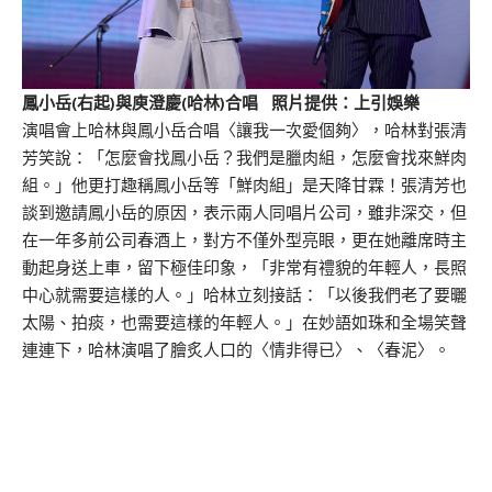
鳳小岳(右起)與庾澄慶(哈林)合唱 照片提供：上引娛樂
演唱會上哈林與鳳小岳合唱〈讓我一次愛個夠〉，哈林對張清
芳笑說：「怎麼會找鳳小岳？我們是臘肉組，怎麼會找來鮮肉
組。」他更打趣稱鳳小岳等「鮮肉組」是天降甘霖！張清芳也
談到邀請鳳小岳的原因，表示兩人同唱片公司，雖非深交，但
在一年多前公司春酒上，對方不僅外型亮眼，更在她離席時主
動起身送上車，留下極佳印象，「非常有禮貌的年輕人，長照
中心就需要這樣的人。」哈林立刻接話：「以後我們老了要曬
太陽、拍痰，也需要這樣的年輕人。」在妙語如珠和全場笑聲
連連下，哈林演唱了膾炙人口的〈情非得已〉、〈春泥〉。