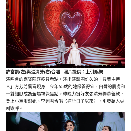
許富凱(左)與張清芳(右)合唱 照片提供：上引娛樂
演唱會的嘉賓陣容極具看點，淡出演藝圈許久的「最美主持
人」方芳芳驚喜現身。今年65歲的她保養得宜，白皙的肌膚和
一雙細腿成為全場視覺焦點。昨晚力挺好友張清芳籌募善款，
登上小巨蛋跟她、李翊君合唱〈這些日子以來〉，引發萬人尖
叫歡呼。