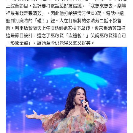
上綜藝節目，設計要打電話給好友借錢，「我想來想去，樂壇
裡最有錢是張清芳」，因此他打給張清芳借100萬，電話中還
聽到打麻將的「碰！」聲。人在打麻將的張清芳二話不說答
應，叫巫啟賢隔天上午10點到她家樓下拿錢，後來張清芳知道
這是節目設計，還念了巫啟賢「沒禮貌！」笑說巫啟賢讓自己
「形象全毀」，讓她至今仍覺得又氣又好笑。