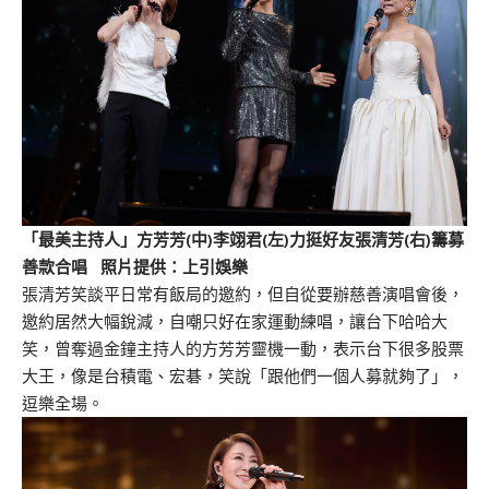
「最美主持人」方芳芳(中)李翊君(左)力挺好友張清芳(右)籌募
善款合唱 照片提供：上引娛樂
張清芳笑談平日常有飯局的邀約，但自從要辦慈善演唱會後，
邀約居然大幅銳減，自嘲只好在家運動練唱，讓台下哈哈大
笑，曾奪過金鐘主持人的方芳芳靈機一動，表示台下很多股票
大王，像是台積電、宏碁，笑說「跟他們一個人募就夠了」，
逗樂全場。