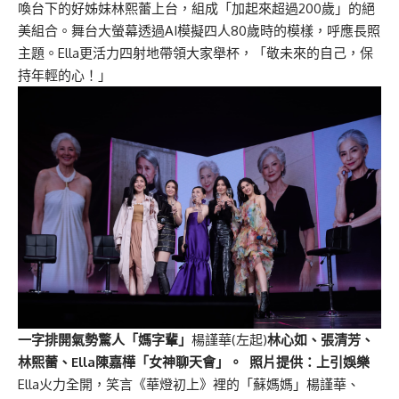
喚台下的好姊妹林熙蕾上台，組成「加起來超過200歲」的絕
美組合。舞台大螢幕透過AI模擬四人80歲時的模樣，呼應長照
主題。Ella更活力四射地帶領大家舉杯，「敬未來的自己，保
持年輕的心！」
一字排開氣勢驚人「媽字輩」
楊謹華(左起)
林心如、張清芳、
林熙蕾、Ella陳嘉樺「女神聊天會」。 照片提供：上引娛樂
Ella火力全開，笑言《華燈初上》裡的「蘇媽媽」楊謹華、