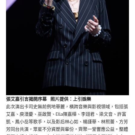
張艾嘉引言揭開序幕 照片提供：上引娛樂
此次演出卡司史無前例地華麗，橫跨音樂與影視領域，包括張
艾嘉、庾澄慶、巫啟賢、Ella陳嘉樺、李翊君、梁文音、許富
凱、鳳小岳等歌手，以及影后林心如、楊謹華、林熙蕾、方芳
芳同台共演，眾星不分資歷與輩份，齊聚一堂響應公益。整體