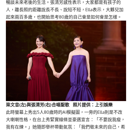
暢談未來老後的生活。張清芳感性表示，大家都是有孩子的
人，離長照的距離說長不長、說短不短，Ella表示，大夥兒加
起來兩百多歲，也開始思考80歲的自己會是如何會是怎樣。
梁文音(左)與張清芳(右)合唱聖歌 照片提供：上引娛樂
此時螢幕上秀出5人80歲時的AI模擬圖，一旁的Ella則是不改
大喇喇性格，在台上秀緊實線條並豪邁宣言：「不要說我瘦，
我有在練。」她隨即舉杯帶動氣氛：「我們敬未來的自己，希