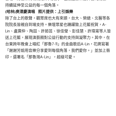
持續延伸至公益的每一個角落。
(哈林)庾澄慶演唱 照片提供：上引娛樂
除了台上的歌聲，觀眾席也大有來頭，台大、榮總、北醫等各
院院長皆親自到場支持。樂壇眾星也踴躍致上花籃祝賀，A-
Lin、盧廣仲、陶喆、許茹芸、徐佳瑩、彭佳慧、許瑋甯等人皆
送上花籃，展現演藝圈對公益行動的支持與凝聚力。其中，在
台東跨年晚會上唱紅「那魯7-11」的金曲歌后A-Lin，花牌寫著
「謝謝芳姐用音樂分享愛到每個角落，我們愛你。」並加上唇
印，還署名「那魯灣A-Lin」，超級可愛。