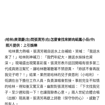
(哈林)庾澄慶(左)問張清芳(右)怎麼會找來鮮肉組鳳小岳(中)
照片提供：上引娛樂
哈林賣力熱唱，張清芳親自送水上台補給，笑喊：「我送水
來了！」哈林則神補刀：「我們年紀大，連送水妹妹也資
深。」現場還出現驚喜彩蛋，張清芳表示這回開唱有很多第二
代成員挹注幫忙，讓哈林聽著聽著不禁訝異，「妳該不會再說
我兒子吧？！」結果，果然是哈林的兒子庾恩利（小哈利），
低調在台下擔任工作人員，負責演唱會剪接。事前完全不知情
的哈林，得知後又驚又喜，幽默對張清芳喊話：「下次找我兒
子，至少通知我一下！也讓我聊表心意。」兩人世紀合體合唱
〈出嫁〉現高潮，張清芳再獻上詩歌〈保守你的心〉，感動了
所有人。