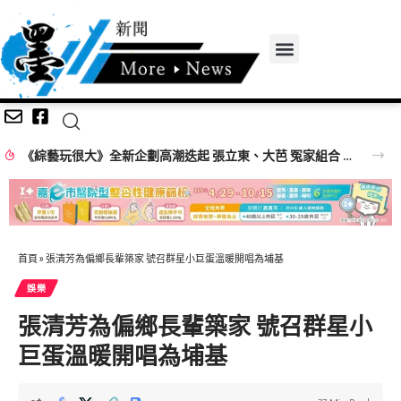
韓流初戀女神金娜妍空降最美一日店長！《Kingshot》國王燒烤節攜手焦糖楓串燒、柒息地居酒屋端出國王級美味狂潮
首頁
»
張清芳為偏鄉長輩築家 號召群星小巨蛋溫暖開唱為埔基
娛樂
張清芳為偏鄉長輩築家 號召群星小
巨蛋溫暖開唱為埔基