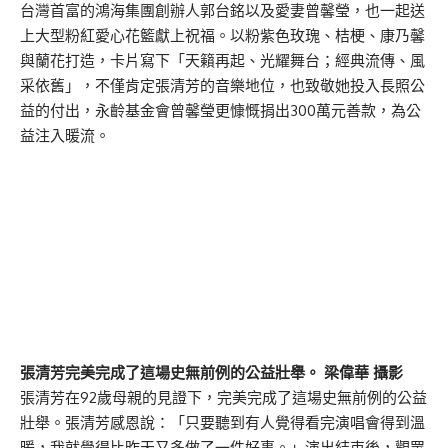
台灣首富的鴻海集團創辦人郭台銘以及愛妻曾馨瑩，也一起送
上大型粉紅愛心花籃獻上祝福。以粉紫色玫瑰、桔梗、康乃馨
與蘭花打造，卡片寫下「天籟再起、光耀舞台；經典流傳、風
采依舊」，不僅肯定張清芳的音樂地位，也致敬她投入長照公
益的付出，永齡基金會曾馨瑩更慷慨捐出300萬元善款，為公
益注入暖流。
張清芳完美完成了這場史無前例的公益壯舉。 梁偉華 攝影
張清芳在92歲母親的見證下，完美完成了這場史無前例的公益
壯舉。張清芳感恩說：「只要聽到有人覺得看完演唱會得到溫
暖，我就覺得比昨天又多做了一件好事。」演出結束後，觀眾
意猶未盡地大喊安可，張清芳從主舞台緩緩升起，帶著現場觀
眾唱跳了她的招牌台語歌曲〈無人熟識〉後，1萬人的小巨蛋
現場彷彿有5萬人的歌聲，可說是響徹雲霄，在感動、溫馨的
氣氛中為演唱會畫下圓滿句點！
視覺提供：上引娛樂
精華影片：
https://drive.google.com/drive/folders/18jGc5n3p3qqv-
NMLbcLA7v3PF_RnmrnR