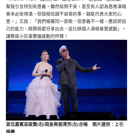
幫我引言特別有意義，雖然局勢不安，甚至有人認為慈善演唱
會未必坐得滿，但我相信越不容易的事，越能代表大家的心
意。」又說：「我們唱著同一首歌，但意義不一樣，應該把自
己的能力、經歷與愛分享出去，這比辦個人演唱會更感動」。
讓整座小巨蛋響遍感動的呼聲！
首位嘉賓巫啟賢(右)現身與張清芳(左)合唱 照片提供：上引
娛樂