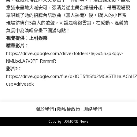
影片2：
https://drive.google.com/file/d/1OT5fhSfd2MCe5T1lJnuACnL
usp=drivesdk
關於我們
隱私權政策
聯絡我們
Copyright©MORE News