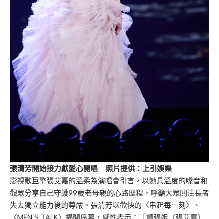
張清芳開始接力獻愛心開唱 照片提供：上引娛樂
影視歌巨擎張艾嘉的溫柔為演唱會引言，以她具溫度的嗓音和
觀眾分享自己守護99歲老母親的心路歷程，呼籲大眾關注長者
失去獨立能力後的尊嚴。張清芳以歡快的〈串起每一刻〉、
〈MEN’S TALK〉揭開序幕，感性表示：「請張姐（張艾嘉）