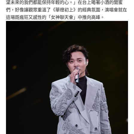
望未來的我們都能保持年輕的心。」在台上喝著小酒的閨蜜
們，好像讓觀眾重溫了《華燈初上》的經典氛圍，演唱會就在
這場既瘋狂又感性的「女神聊天會」中推向高峰。