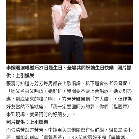
李翊君演唱碰巧27日是生日、全場共同祝她生日快樂 照片提
供：上引娛樂
張清芳知道方芳芳每周都在上歌唱課，私下還會被老公督促，
「她又煮菜又唱歌，她好忙，我問要不要上台唱歌，她立刻答
應，到底哪來的膽子啊」，方芳芳雖自稱「方大膽」，但作為
好友當然不能缺席，「我一定要圓阿芳的夢，你們（指觀眾）
來到現場，就是阿芳的好朋友」。
照片提供：上引娛樂
而張清芳跟方芳芳、李翊君與其他閨密有個群組，組長是張小
燕、群組名稱叫「鶯鶯燕燕」，3人笑說還好不是「婆婆媽