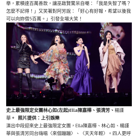
舉，累積達百萬善款，讓巫啟賢驚呆自嘲：「我是失智了嗎？
怎麼不記得！」又笑著對阿芳說：「好心有好報，希望以後我
可以向妳借5百萬。」引發全場大笑！
史上最強限定女團林心如(左起)Ella陳嘉樺、張清芳、
楊謹
華
。 照片提供：上引娛樂
演出中段迎來史上最強限定女團，Ella陳嘉樺、林心如、
楊謹
華
與張清芳同台嗨唱〈來個蹦蹦〉、〈天天年輕〉。四人更呼