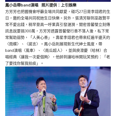
鳳小岳帶band演唱 照片提供：上引娛樂
方芳芳也把握機會呼籲全場共同獻愛，碰巧27日是李翊君的生
日，邀約全場共同祝她生日快樂。另外，張清芳聊到巫啟賢平
常不愛出錢，稍早登高一呼果真引發漣漪，閨密曾馨瑩立刻傳
訊息說要捐300萬，方芳芳透露曾馨瑩行善不落人後，私下常
常幫助弱勢，「人美心善」。壽星李翊君也帶來紅遍半邊天的
〈雨蝶〉、〈諾言〉。鳳小岳則展現新生代紳士風度，帶
band演唱〈風車〉、〈南瓜超人〉，並與庾澄慶（哈林）合
唱經典〈讓我一次愛個夠〉，他帥到讓哈林開玩笑預約：「老
了要找你幫我拍痰」。