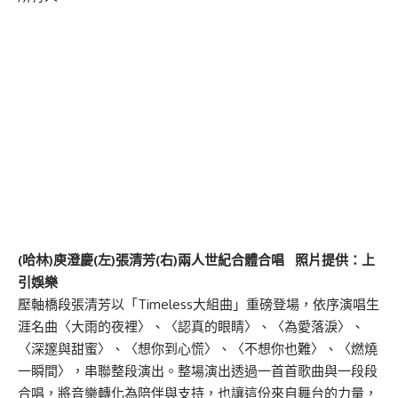
(哈林)庾澄慶(左)張清芳(右)兩人世紀合體合唱 照片提供：上
引娛樂
壓軸橋段張清芳以「Timeless大組曲」重磅登場，依序演唱生
涯名曲〈大雨的夜裡〉、〈認真的眼睛〉、〈為愛落淚〉、
〈深邃與甜蜜〉、〈想你到心慌〉、〈不想你也難〉、〈燃燒
一瞬間〉，串聯整段演出。整場演出透過一首首歌曲與一段段
合唱，將音樂轉化為陪伴與支持，也讓這份來自舞台的力量，