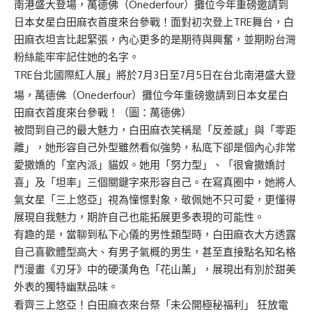
南港盛大登場，萬德佛（Onederfour）攤位今年重磅邀請到
日本女星白田麻衣首度來台參戰！面對初次登上TRE舞台，白
田麻衣坦言比起緊張，內心更多的是期待與興奮，並期盼台灣
粉絲能牢牢記住她的名字。
TRE台北國際紅人展」將於7月3日至7月5日在台北南港盛大登
場，萬德佛（Onederfour）攤位今年重磅邀請到日本女星白
田麻衣首度來台參戰！（圖：萬德佛）
被問到自己的最大魅力，白田麻衣笑稱是「反差感」與「零距
離」，她形容自己外型雖然看似強勢，私底下卻是個內心非常
愛撒嬌的「室內派」貓奴。她用「努力型」、「很會撒嬌討
喜」及「坦率」三個關鍵字來形容自己。在寫真圈中，她將人
氣女星「三上悠亞」視為憧憬對象，敬佩她不只可愛，更懂得
展現自我魅力，期許自己也能拓展更多表現的可能性。
有趣的是，當聊到私下心儀的男性類型時，白田麻衣大方透露
自己喜歡體型高大、有男子氣概的男生，甚至直接點名知名格
鬥漫畫《刃牙》中的硬漢角色「花山薰」，展現出有別於甜美
外表的獨特幽默品味。
看齊三上悠亞！白田麻衣來台祭「未公開極秘福利」 狂放電