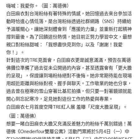
嗨喊：我愛你。（圖：萬德佛）
白田麻衣對台灣粉絲有著特殊的情感，她回憶過去來台參加活
動時恰逢心情低落，是台灣粉絲透過社群網路（SNS）持續給
予溫暖關心，讓她深刻體會到「應援的力量」並重新打起精神
撐到最後。為了回饋這份熱情，她目前正努力學習中文，最想
親口對粉絲甜喊：「我想盡快見到你」以及「謝謝！我愛
你！」。
針對這次的TRE見面會，白田麻衣更是誠意滿滿，預告在萬德
佛攤位準備了過去從未公開過的內容，甚至透露會有「更大膽
的呈現」，保證讓到場粉絲絕對不後悔。她非常期待能在現場
用超近距離與粉絲對視、握手與聊天。工作敬業的她也分享，
過去曾在極寒的雪山穿著比基尼拍攝，但只要一對著鏡頭就能
開心到忘記寒冷，足見她對這份工作的熱愛與專業。
白田麻衣七月首度空降TRE紅人展 羞曝「尺度大膽呈現」。
（圖：萬德佛）
想要一睹白田麻衣大膽又充滿反差魅力的粉絲千萬別錯過！萬
德佛《Onederfour雙層公寓》活動門票將於5月4日（一）中