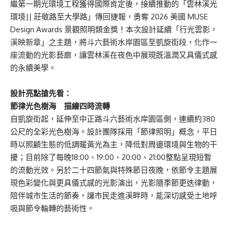
繼第一期光環境工程獲得國際肯定後，接續推動的「雲林溪光
環境|| 莊敬路至大學路」傳回捷報，勇奪 2026 美國 MUSE
Design Awards 景觀照明類金獎！本次設計延續「行光雲影，
溪映新章」之主題，將斗六藝術水岸園區至凱旋街段，化作一
座流動的光影藝廊，讓雲林溪在夜色中展現既溫潤又具儀式感
的永續美學。
設計亮點搶先看：
節律光色樹海 描繪四時流轉
自凱旋街起，延伸至中正路斗六藝術水岸園區側，連續約380
公尺的全彩光色樹海。設計團隊採用「節律照明」概念，平日
時以照顧生態的低調暖黃光為主，降低對周邊環境與生物的干
擾；目前除了每晚18:00、19:00、20:00、21:00整點呈現短暫
的流動光效。另於二十四節氣與特殊節日夜晚，依節令主題展
現色彩變化與更具儀式感的光影演出，光影隨季節更迭律動，
陪伴城市生活的節奏，讓市民走進溪畔時，能深切感受土地呼
吸與節令輪轉的藝術性。