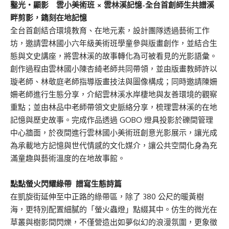
鑿光・
顯影 雲小美術班
×
雲林溪記憶-全台首創師生共譜溪
畔剪影，鐫刻在地記憶
全台首創結合環境教育、在地元素，設計團隊透過藝術工作
坊，邀請雲林國小六年級美術班學童參與版畫創作，並結合生
態與文史講座，將雲林溪的故事轉化為可被看見的光影語彙。
創作過程由雲林國小陳杏綺老師共同帶領，並由版畫教師許以
璇老師、林敬庭老師指導版畫技法與圖像構成；同時邀請陳姍
姍老師進行生態分享，介紹雲林溪水岸棲地與友善環境的觀察
重點；並由林品中老師帶領文史脈絡分享，梳理雲林溪的在地
記憶與歷史故事。完成作品透過 GOBO 燈具投影於礫間管理
中心牆面，於夜間進行雲林國小美術班創意光影展示，讓光成
為承載地方記憶與世代情感的文化媒介，讓公共空間化身為充
滿童趣與藝術溫度的在地故事館。
點點螢火閃耀綠帶
譜寫生態詩篇
在凱旋街延伸至中正路的綠帶區，除了 380 公尺的暖黃樹
海，更特別配置細膩的「螢火蟲燈」點綴其中。仿生的微光在
草叢與樹影間閃爍，不僅營造出如夢似幻的浪漫氛圍，更象徵