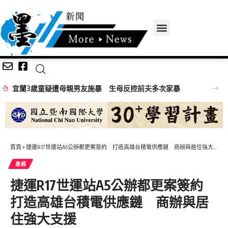
宜蘭3歲童疑遭母親男友施暴 生母反控前夫多次家暴
首頁
»
捷運R17世運站A5公辦都更案簽約 打造高雄台積電供應鏈 商辦與居住強大支援
產經
捷運R17世運站A5公辦都更案簽約
打造高雄台積電供應鏈 商辦與居
住強大支援