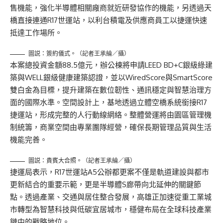
售機能，強化半導體相關廠商就近研發協作的機能，另透過天
橋直接連通R17世運站，以利台積電及供應商員工以捷運快速
抵達工作場所。
圖説：簽約儀式。（記者王承綸／攝）
本案總投資金額88.5億元，辦公棟將申請LEED BD+C銀級綠建
築與WELL銀級健康建築認證，並以WiredScore與SmartScore
雙白金為目標，提升建築在數位韌性、通訊穩定與智慧治理方
面的國際水準。空間設計上，基地透過立體空橋系統銜接R17
捷運站，形成完整的人行動線網絡。整體營運將由園區管理機
制統籌，商業空間由專業團隊經營，確保長期管理品質與生活
機能完善。
圖説：貴賓大合照。（記者王承綸／攝）
捷運局表示，R17世運站A5公辦都更案不僅是軌道建設與都市
更新結合的重要示範，更是半導體S廊帶向北延伸的關鍵節
點。透過產業、交通與居住整合發展，高雄正加速從重工業城
市轉型為智慧科技與低碳宜居城市，穩健布局在全球科技產業
鏈中的戰略地位。