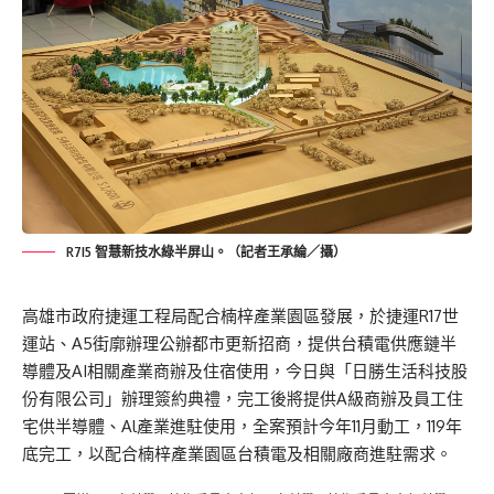
R7I5 智慧新技水綠半屏山。（記者王承綸／攝）
高雄市政府捷運工程局配合楠梓產業園區發展，於捷運R17世
運站、A5街廓辦理公辦都市更新招商，提供台積電供應鏈半
導體及AI相關產業商辦及住宿使用，今日與「日勝生活科技股
份有限公司」辦理簽約典禮，完工後將提供A級商辦及員工住
宅供半導體、Al產業進駐使用，全案預計今年11月動工，119年
底完工，以配合楠梓產業園區台積電及相關廠商進駐需求。