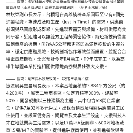
圖説：國家科學及技術委員會南部國家科學及技術委員會南部科學園
區管理局（南科管理局）局長為鄭秀絨致詞。（記者王承綸／攝）
林欽榮副市長表示，台積電在高雄楠梓產業園區至少有6個先
進製程廠，為達成及時生產（Just In Time）的需求，供應商
必須與晶圓廠形成群聚，先進製程需要與設備、材料供應商共
同研發，近距離可以讓雙方工程師緊密協作，縮短新技術從實
驗到量產的週期，R17站A5公辦都更案即為滿足極致的生產效
率、穩定供應鏈風險、技術創新協作等效益而設置，並配合台
積電量產期程，全案預計今年11月動工，119年底完工，以為高
雄半導體產業打造相關供應鏈商辦與居住強大支援。
圖説：副市長林欽榮致詞。（記者王承綸／攝）
捷運局吳嘉昌局長表示，本案基地面積約13,884平方公尺（約
4,200坪），屬第二種商業區，法定容積率300%、建蔽率
50%，開發規劃以三棟建築為主體，其中包含618間企業宿
舍，提供7至32坪多元戶型，出租台積電及相關供應商員工居
住使用，並設置健身房、閱覽室及共享生活設施，支援科技人
才在地就業與生活需求；以及1.7萬坪A級商辦、600坪地板載
重1.5噸/M？的實驗室，提供進駐廠商使用，並引進餐飲與零