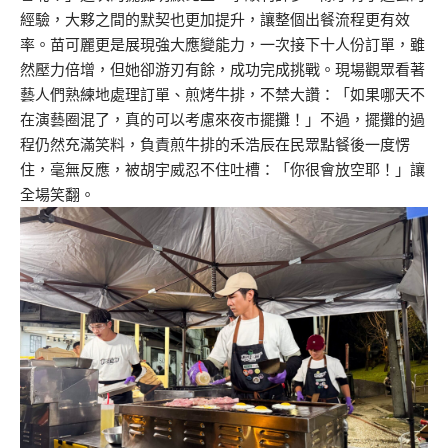
經驗，大夥之間的默契也更加提升，讓整個出餐流程更有效
率。苗可麗更是展現強大應變能力，一次接下十人份訂單，雖
然壓力倍增，但她卻游刃有餘，成功完成挑戰。現場觀眾看著
藝人們熟練地處理訂單、煎烤牛排，不禁大讚：「如果哪天不
在演藝圈混了，真的可以考慮來夜市擺攤！」不過，擺攤的過
程仍然充滿笑料，負責煎牛排的禾浩辰在民眾點餐後一度愣
住，毫無反應，被胡宇威忍不住吐槽：「你很會放空耶！」讓
全場笑翻。