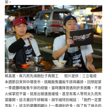
架。
蔡昌憲、蔡凡熙先填飽肚子再開工 照片提供：三立電視
本週節目來到中壢夜市，挑戰販售鐵板牛排與雞排，回想起第
一季擺攤時販售牛排的經驗，當時團隊曾遇到許多困難，不是
火候掌控不當，就是出餐速度緩慢，甚至有客人等待太久而失
望離開。這次重回牛排戰場，胡宇威特別喊話：「我們一定要
雪恥！」這次的擺攤明顯比上一季順利許多，除了有了過去的