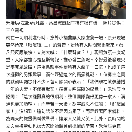
禾浩辰(左起)蔡凡熙、蔡昌憲煎起牛排有模有樣 照片提供：
三立電視
就在一切順利進行時，意外小插曲讓大家虛驚一場，原來現場
突然傳來「嗶嗶嗶……」的聲音，讓所有人瞬間緊張起來。蔡
凡熙反應最快，立刻大喊：「什麼聲音？！」現場氣氛一度凝
重，大家都擔心是瓦斯警報，擔心發生危險。幸好最後發現只
是麥克風故障，這場烏龍事件讓所有人鬆了一口氣，也成了這
次擺攤的另類趣事。而在經過這次的擺攤挑戰，五位攤主之間
的默契明顯提升不少。苗可麗開心表示：「我們現在就像結婚
十年的夫妻，不僅有默契，還有夫唱婦隨的感覺！」禾浩辰也
認同：「這次擺攤真的很順利，整個團隊變得更像一家人，溝
通也更加順暢。」而辛苦一天後，胡宇威忍不住喊：「好想回
家！」沒想到，這句話並不是因為累了，而是趕著回家備料，
為隔天的擺攤備料做準備，讓眾人又驚又笑。此外，長時間站
立與重複勞動也讓大家開始體會到擺攤的辛苦，禾浩辰更直