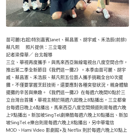
苗可麗(右起)特別嘉賓Janet、蔡昌憲、胡宇威、禾浩辰(前排)
蔡凡熙 照片提供：三立電視
記者梁偉華／ 台北報導
三立、華視再度攜手，與馬來西亞無線電視台八度空間合作，
推出第二季全新節目《我們這一攤2》。本季由苗可麗、胡宇
威、蔡昌憲、禾浩辰、蔡凡熙五位藝人攜手挑戰全台10次擺
攤，不僅要掌握烹飪技術，還要應對各種突發狀況，親身體驗
擺攤的辛苦與樂趣。《我們這一攤2》在每週六晚間10點於三
立台灣台首播，華視主頻於隔週六起晚上8點播出，三立都會
台每週日晚上6點播出，馬來西亞八度空間頻道則是每週六晚
上9點播出。新加坡SingTel劇樂酷每週六晚上10點播出、新加
坡SingTel e樂台則是每週六晚上8點播出，另中華電信
MOD、Hami Video 影劇館+及 Netflix 則於每週六晚上10點上