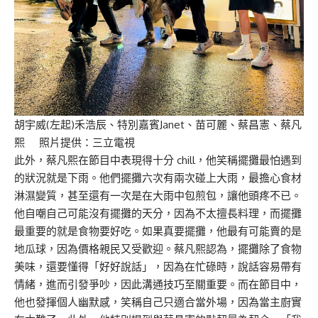
胡宇威(左起)禾浩辰、特別嘉賓Janet、苗可麗、蔡昌憲、蔡凡
熙 照片提供：三立電視
此外，蔡凡熙在節目中表現得十分 chill，他笑稱擺攤最怕遇到
的狀況就是下雨。他們擺攤六次有兩次碰上大雨，最擔心食材
淋濕變質，甚至還有一次是在大雨中包煎包，讓他頭疼不已。
他自嘲自己可能沒有擺攤的天分，因為不太擅長料理，而擺攤
最重要的就是食物要好吃。如果真要擺攤，他最有可能賣的是
地瓜球，因為價格親民又受歡迎。蔡凡熙認為，擺攤除了食物
美味，還要懂得「好好說話」，因為在忙碌時，說話容易帶有
情緒，進而引發爭吵，因此溝通技巧至關重要。而在節目中，
他也發揮個人幽默感，笑稱自己只適合當外場，因為當主廚實