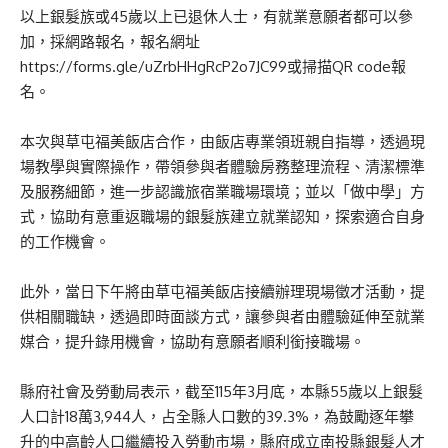
以上銀髮族或45歲以上已退休人士，有就業意願者都可以參
加，採網路報名，報名網址
https://forms.gle/uZrbHHgRcP2o7JC99或掃描QR code報
名。
本次與草屯福美飯店合作，由飯店專業領班親自指導，透過現
場教學與實際操作，帶領參與者體驗房務整理流程、清潔標準
及服務細節，進一步認識旅宿業職場環境；並以「做中學」方
式，協助有意重返職場的銀髮族建立就業認知，探索適合自身
的工作機會。
此外，當日下午將由草屯福美飯店接續辦理現場徵才活動，提
供相關職缺，透過即時面談方式，讓參與者由體驗延伸至就業
媒合，提升錄用機會，協助有意願者順利銜接職場。
縣府社會及勞動局表示，截至115年3月底，本縣55歲以上銀髮
人口計18萬3,944人，占全縣人口數的39.3%，為鼓勵逐年攀
升的中高齡人口繼續投入勞動市場，縣府成立南投縣銀髮人才