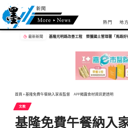
熱門
地
最新新聞
「蝶戀花」瓷繪聯展倒數2天 黃敏惠邀民眾走
首頁
»
基隆免費午餐納入家長監督 APP揭露食材資訊更透明
文教
基隆免費午餐納入家