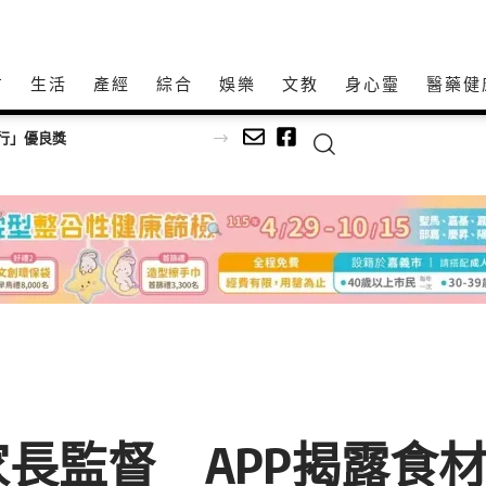
方
生活
產經
綜合
娛樂
文教
身心𩆜
醫藥健
進嘉義感受生活美學
長監督 APP揭露食