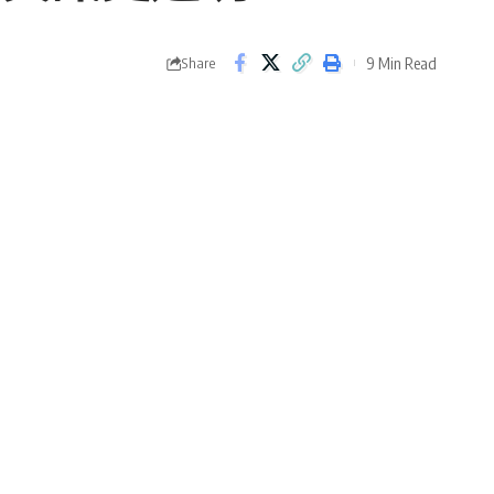
9 Min Read
Share