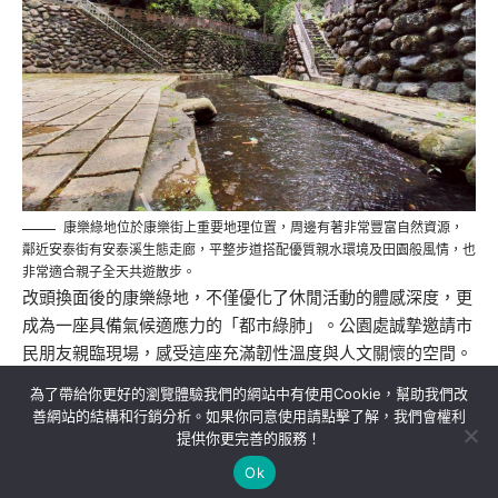
康樂綠地位於康樂街上重要地理位置，周邊有著非常豐富自然資源，
鄰近安泰街有安泰溪生態走廊，平整步道搭配優質親水環境及田園般風情，也
非常適合親子全天共遊散步。
改頭換面後的康樂綠地，不僅優化了休閒活動的體感深度，更
成為一座具備氣候適應力的「都市綠肺」。公園處誠摯邀請市
民朋友親臨現場，感受這座充滿韌性溫度與人文關懷的空間。
為了帶給你更好的瀏覽體驗我們的網站中有使用Cookie，幫助我們改
善網站的結構和行銷分析。如果你同意使用請點擊了解，我們會權利
提供你更完善的服務！
關於我們
隱私權政策
聯絡我們
Ok
Copyright©MORE News