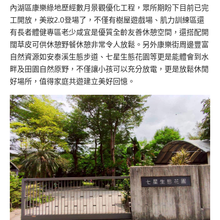
內湖區康樂綠地歷經數月景觀優化工程，眾所期盼下目前已完
工開放，美妝2.0登場了，不僅有樹屋遊戲場、肌力訓練區還
有長者體健專區老少咸宜是優質全齡友善休憩空間，還搭配開
闊草皮可供休憩野餐休憩非常令人放鬆。另外康樂街周邊豐富
自然資源如安泰溪生態步道、七星生態花園等更是能體會到水
畔及田園自然原野，不僅讓小孩可以充分放電，更是放鬆休閒
好場所，值得家庭共遊建立美好回憶。