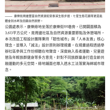
康樂街周邊豐富自然資源如安泰溪生態步道、七星生態花園等更是能
體會到水畔及田園自然原野。
公園處表示，康樂綠地坐落於康樂街191巷旁，已開闢面積為
3,613平方公尺，是周邊社區及自然資源重要節點及休憩場所，
本次改造工程設計團隊秉持「韌性城市」與「人本友善」核心
理念，並導入「減法」設計原則辦理規畫，在規畫過程透過舉
辦社區參與工作坊傾聽在地聲音，深度納入長者運動、兒童遊
憩及年輕族群健身等多方意見，針對不同族群量身打造全齡共
融運動的多元空間，綠地鋪面也導入透水工法落實海綿城市理
念。