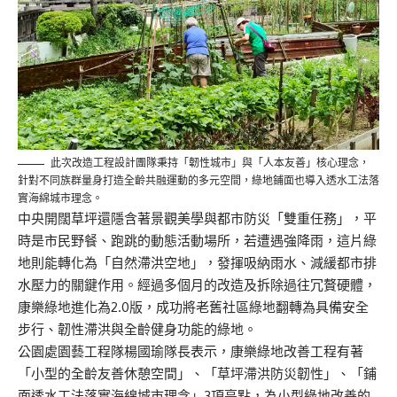
此次改造工程設計團隊秉持「韌性城市」與「人本友善」核心理念，
針對不同族群量身打造全齡共融運動的多元空間，綠地鋪面也導入透水工法落
實海綿城市理念。
中央開闊草坪還隱含著景觀美學與都市防災「雙重任務」，平
時是市民野餐、跑跳的動態活動場所，若遭遇強降雨，這片綠
地則能轉化為「自然滯洪空地」，發揮吸納雨水、減緩都市排
水壓力的關鍵作用。經過多個月的改造及拆除過往冗贅硬體，
康樂綠地進化為2.0版，成功將老舊社區綠地翻轉為具備安全
步行、韌性滯洪與全齡健身功能的綠地。
公園處園藝工程隊楊國瑜隊長表示，康樂綠地改善工程有著
「小型的全齡友善休憩空間」、「草坪滯洪防災韌性」、「鋪
面透水工法落實海綿城市理念」3項亮點，為小型綠地改善的