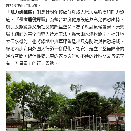
與挑戰性的冒險環境。
「
肌力訓練區
」則是針對年輕族群與成人增加高強度肌耐力設
施、「
長者體健專區
」為整合輕度健身設施與充足休憩座椅，
創造既能鍛鍊又能社交的鄰里空間。為了應對氣候變遷，康樂
綠地鋪面改善全面導入透水工法，擴大雨水滲透範圍，提升地
表保水機能，也將綠地中央草坪營造出具有防洪與休憩場域，
綠地內步道與外圍人行道一併優化、拓寬，建立平整無障礙的
通行空間，確保推嬰兒車的家長與行動不便的社區朋友皆能享
有「五星級」的行走體驗。