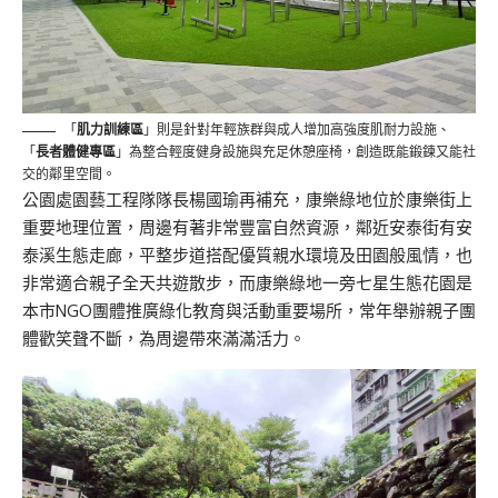
「
肌力訓練區
」則是針對年輕族群與成人增加高強度肌耐力設施、
「
長者體健專區
」為整合輕度健身設施與充足休憩座椅，創造既能鍛鍊又能社
交的鄰里空間。
公園處園藝工程隊隊長楊國瑜再補充，康樂綠地位於康樂街上
重要地理位置，周邊有著非常豐富自然資源，鄰近安泰街有安
泰溪生態走廊，平整步道搭配優質親水環境及田園般風情，也
非常適合親子全天共遊散步，而康樂綠地一旁七星生態花園是
本市NGO團體推廣綠化教育與活動重要場所，常年舉辦親子團
體歡笑聲不斷，為周邊帶來滿滿活力。