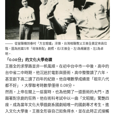
從留聲機到眷村「方言熔爐」淬煉，台灣相聲教父王振全奠定崇高位
階，圖為民國72年「荷珠新配」劇照，右1王振全，左1為楊麗音、左2為卓
明。.
「0.08分」的文化大學奇蹟
王振全的求學路並非一帆風順。在初中台中市一中後，高中的
台中省二中時期，他沉迷於電影與藝術，高中整整讀了六年，
甚至創下高二讀了四年的紀錄。他自嘲數學成績是「祖宗八代
都不好」，大學聯考時數學僅得 0.08分。
然而，上帝在關上一扇窗時，也為他開了一道藝術的大門。憑
藉著對京劇的狂熱，他在術科考試中以一曲「文昭關」驚艷四
座，成為當年文化大學戲劇系國劇組唯一的國劇專才考生。進
入文化大學後，王振全形容自己如魚得水，並在此時正式接觸