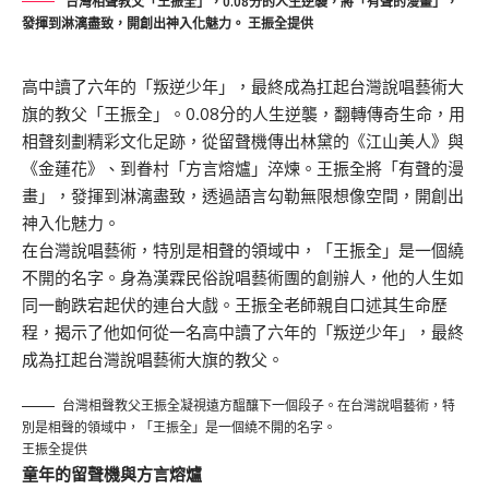
台灣相聲教父「王振全」，0.08分的人生逆襲，將「有聲的漫畫」，
發揮到淋漓盡致，開創出神入化魅力。 王振全提供
高中讀了六年的「叛逆少年」，最終成為扛起台灣說唱藝術大
旗的教父「王振全」。0.08分的人生逆襲，翻轉傳奇生命，用
相聲刻劃精彩文化足跡，從留聲機傳出林黛的《江山美人》與
《金蓮花》、到眷村「方言熔爐」淬煉。王振全將「有聲的漫
畫」，發揮到淋漓盡致，透過語言勾勒無限想像空間，開創出
神入化魅力。
在台灣說唱藝術，特別是相聲的領域中，「王振全」是一個繞
不開的名字。身為漢霖民俗說唱藝術團的創辦人，他的人生如
同一齣跌宕起伏的連台大戲。王振全老師親自口述其生命歷
程，揭示了他如何從一名高中讀了六年的「叛逆少年」，最終
成為扛起台灣說唱藝術大旗的教父。
台灣相聲教父王振全凝視遠方醞釀下一個段子。在台灣說唱藝術，特
別是相聲的領域中，「王振全」是一個繞不開的名字。
王振全提供
童年的留聲機與方言熔爐