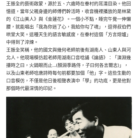
王振全的藝術啟蒙，源於五、六歲時在眷村的耳濡目染。他回
憶道，當年父親身邊的師傅們幹活時，收音機裡播放的是林黛
的《江山美人》與《金蓮花》。一個小不點，睡完午覺一伸懶
腰，就能唱出「我為你迷了心，我給你勾了魂」，逗得叔伯們
哄堂大笑。這種天生的語言敏感度，在眷村這個「方言熔爐」
中得到了淬煉。
王振全笑稱，他的國文與幾何老師前後有湖南人、山東人與河
北人。他現場模仿起老師用湖南口音唸誦《論語》：「演淵幾
摟時之曰，火鍋眼而止…(顏淵季路侍，子曰何各言爾志)」，
以及山東老師唸唐詩時每句前都要加個「他」字。這些生動的
口音模仿，不僅是他日後相聲表演中「學」的功底，更是他對
那個時代最深情的印記。