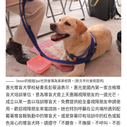
Osman的姐姐Opal也到會場為弟弟祝賀。(新北市社會局提供)
惠光導盲犬學校秘書長彭筱涵表示，惠光是國內第一家合格導
盲犬培訓單位，意為導盲犬是上天惠賜視障朋友的一道光芒，
成立以來一直以培訓導盲犬，免費提供給全臺視障朋友申請使
用，歡迎視障朋友來電諮詢。她也特別呼籲在公共場所遇到配
戴著導盲鞍執勤中的導盲犬，或是穿著印有培訓中的紅色或藍
色背心的導盲犬時，請遵守「不餵食、不撫摸、不呼叫、不拒