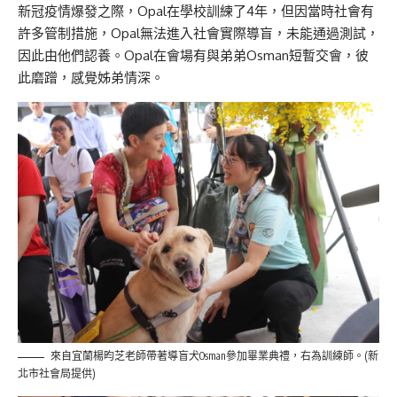
新冠疫情爆發之際，Opal在學校訓練了4年，但因當時社會有
許多管制措施，Opal無法進入社會實際導盲，未能通過測試，
因此由他們認養。Opal在會場有與弟弟Osman短暫交會，彼
此磨蹭，感覺姊弟情深。
來自宜蘭楊昀芝老師帶著導盲犬Osman參加畢業典禮，右為訓練師。(新
北市社會局提供)