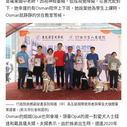
是羅東國中老師，因視神經萎縮，造成視覺障礙，在惠光配對
下，她幸運的有Osman陪伴上下班，她說當她為學生上課時，
Osman就靜靜的伏在教室等候。
行政院政務副祕書長阮昭雄（中）為五組視障使用者與導盲犬頒贈畢
業證書。(新北市社會局提供)
Osman的姐姐Opal也到會場，領養Opal的是一對愛犬人士錢
達和戴昌儀夫婦。夫婦表示，由於姊弟出生時，適逢2020年