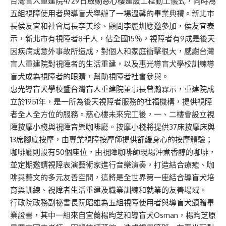
台灣盲人重建院4/29日啟動慈心樓建設工程動土儀式，同時為
五組視障使用者與導盲犬舉辦了一場溫馨的畢業典禮。新北市
長侯友宜和社會局長李美珍、顧問李麗圳應邀參加，侯友宜表
示，新北市有視障者8千人，佔全國15％，視障者有9成是後天
因疾病或意外事故所造成，對個人和家庭衝擊很大，感謝台灣
盲人重建院對視障者的生活重建，以及惠光導盲犬學校訓練導
盲犬成為視障者的眼睛，幫助視障者社會參與。
惠光導盲犬學校暨台灣盲人重建院董事長曾瀚霖示，重建院成
立於1951年，是一所為後天視障者服務的社福機構，提供視障
者全人全方位的服務。慈心樓未來完工後，一、二樓會設立視
障按摩小棧與視障音樂咖啡廳。按摩小棧將提供37床按摩床與
13席腳底按摩，由專業視障按摩師提供舒緩身心的按摩體驗；
咖啡廳則設有50個座位，由視障咖啡師現場沖煮香醇的咖啡，
並定期邀請視障表演藝術家進行音樂演奏，打造結合療癒、咖
啡與藝文的多元友善空間，這將是全世界第一座結合導盲犬培
育與訓練、視障者生活重建及職業訓練和就業的友善場域。
行政院政務副祕書長阮昭雄為五組視障使用者與導盲犬頒贈畢
業證書，其中一組來自宜蘭楊昀芝和導盲犬Osman，楊昀芝原