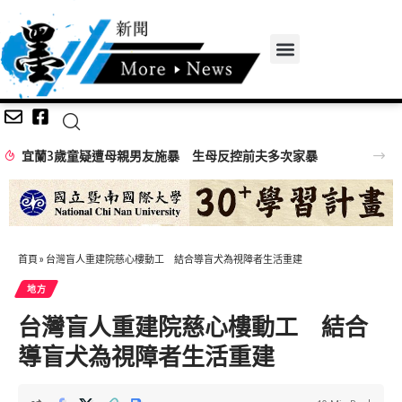
宜蘭3歲童疑遭母親男友施暴 生母反控前夫多次家暴
首頁
»
台灣盲人重建院慈心樓動工 結合導盲犬為視障者生活重建
地方
台灣盲人重建院慈心樓動工 結合
導盲犬為視障者生活重建